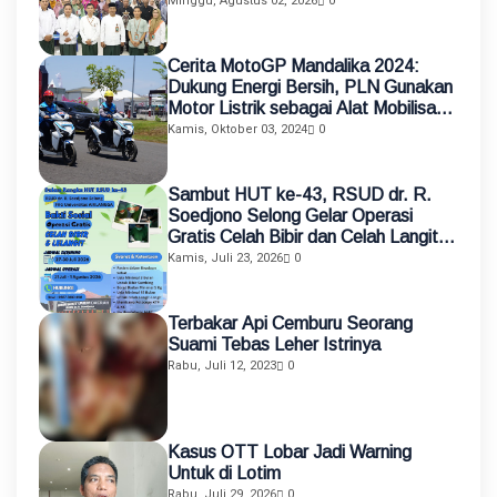
Pendidikan melalui Asistensi
Minggu, Agustus 02, 2026
0
Mengajar dan KKN Terintegrasi
Cerita MotoGP Mandalika 2024:
Dukung Energi Bersih, PLN Gunakan
Motor Listrik sebagai Alat Mobilisasi
Petugas
Kamis, Oktober 03, 2024
0
Sambut HUT ke-43, RSUD dr. R.
Soedjono Selong Gelar Operasi
Gratis Celah Bibir dan Celah Langit-
Langit
Kamis, Juli 23, 2026
0
Terbakar Api Cemburu Seorang
Suami Tebas Leher Istrinya
Rabu, Juli 12, 2023
0
Kasus OTT Lobar Jadi Warning
Untuk di Lotim
Rabu, Juli 29, 2026
0