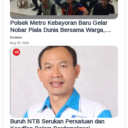
Polsek Metro Kebayoran Baru Gelar
Nobar Piala Dunia Bersama Warga,
Pererat Silaturahmi dan Jaga
Redaksi
Kamtibmas
Aug 03, 2026
Buruh NTB Serukan Persatuan dan