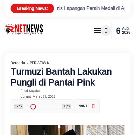
Breaking News:
let Tenis Lapangan Peraih Medali di Ajang Porprov
Polsek 
6
Aug
2026
Beranda
PERISTIWA
Turmuzi Bantah Lakukan
Pungli di Pantai Pink
Rizal Sayaka
Jumat, Maret 31, 2023
12px
30px
PRINT