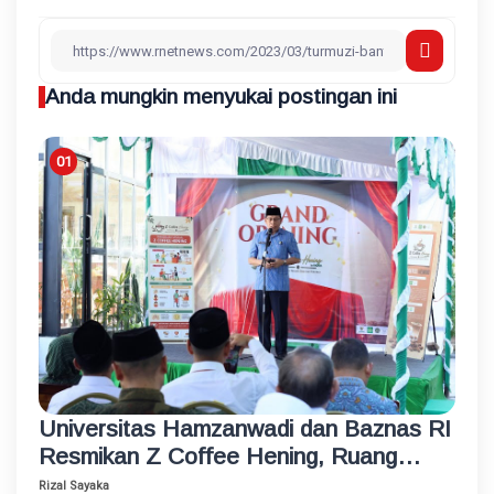
Anda mungkin menyukai postingan ini
Universitas Hamzanwadi dan Baznas RI
Resmikan Z Coffee Hening, Ruang
Usaha Inklusif bagi Penyandang
Rizal Sayaka