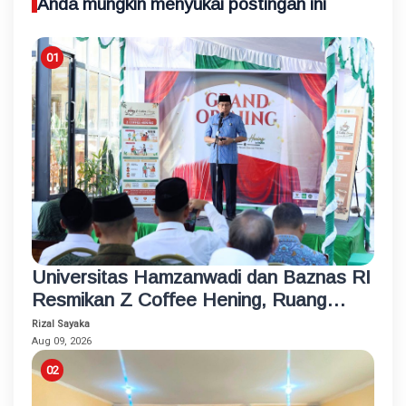
Anda mungkin menyukai postingan ini
Universitas Hamzanwadi dan Baznas RI
Resmikan Z Coffee Hening, Ruang
Usaha Inklusif bagi Penyandang
Rizal Sayaka
Disabilitas
Aug 09, 2026