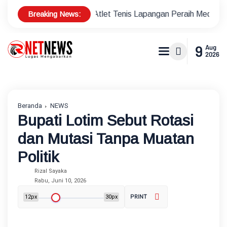
Breaking News:
Bonus Atlet Tenis Lapangan Peraih Medali di Ajang Porprov
9
Aug
2026
Beranda
NEWS
Bupati Lotim Sebut Rotasi
dan Mutasi Tanpa Muatan
Politik
Rizal Sayaka
Rabu, Juni 10, 2026
12px
30px
PRINT