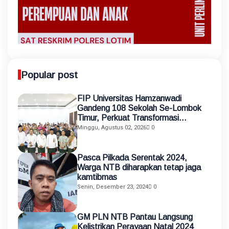
Popular post
FIP Universitas Hamzanwadi
Gandeng 108 Sekolah Se-Lombok
Timur, Perkuat Transformasi
Pendidikan melalui Asistensi
Minggu, Agustus 02, 2026
0
Mengajar dan KKN Terintegrasi
Pasca Pilkada Serentak 2024,
Warga NTB diharapkan tetap jaga
kamtibmas
Senin, Desember 23, 2024
0
GM PLN NTB Pantau Langsung
Kelistrikan Perayaan Natal 2024