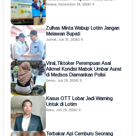
Selasa, Desember 24, 2024
0
Zulhas Minta Wabup Lotim Jangan
Melawan Bupati
Jumat, Juli 31, 2026
0
Viral,Tiktoker Perempuan Asal
Aikmel Kondisi Mabok Umbar Aurat
di Medsos Diamankan Polisi
Senin, Juli 29, 2024
0
Kasus OTT Lobar Jadi Warning
Untuk di Lotim
Rabu, Juli 29, 2026
0
Terbakar Api Cemburu Seorang