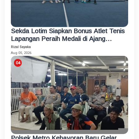
Sekda Lotim Siapkan Bonus Atlet Tenis
Lapangan Peraih Medali di Ajang
Porprov
Rizal Sayaka
Aug 05, 2026
Polsek Metro Kebayoran Baru Gelar