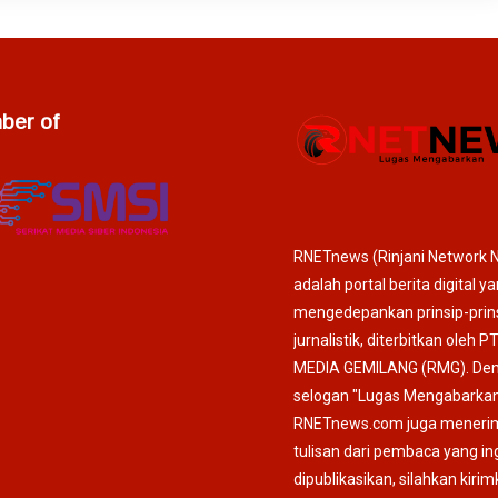
er of
RNETnews (Rinjani Network 
adalah portal berita digital y
mengedepankan prinsip-prin
jurnalistik, diterbitkan oleh P
MEDIA GEMILANG (RMG). De
selogan "Lugas Mengabarkan
RNETnews.com juga meneri
tulisan dari pembaca yang in
dipublikasikan, silahkan kiri