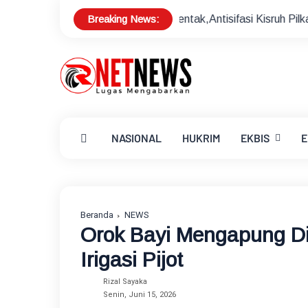
Breaking News:
skan Pilkades Serentak,Antisifasi Kisruh Pilkades
Sekda 
NASIONAL
HUKRIM
EKBIS
E
Beranda
NEWS
Orok Bayi Mengapung Di
Irigasi Pijot
Rizal Sayaka
Senin, Juni 15, 2026