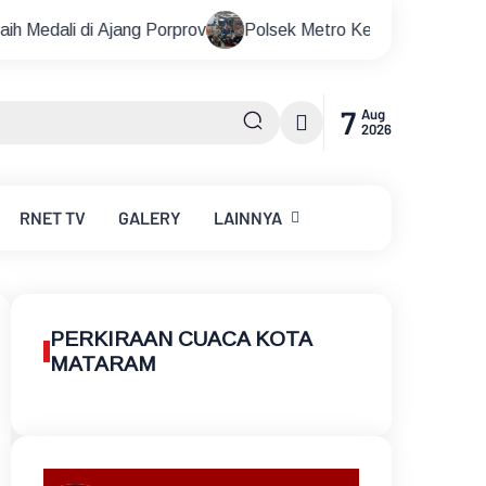
ang Porprov
Polsek Metro Kebayoran Baru Gelar Nobar Pial
7
Aug
2026
RNET
TV
GALERY
LAINNYA
PERKIRAAN CUACA KOTA
MATARAM