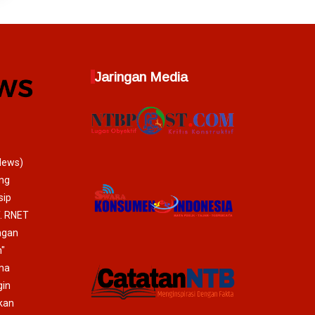
Jaringan Media
News)
ang
sip
T. RNET
ngan
"
ma
gin
mkan