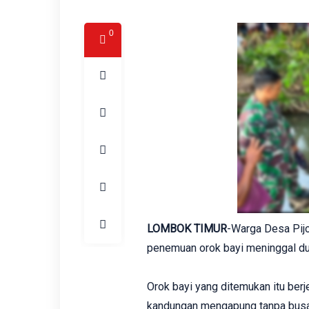
0
LOMBOK TIMUR
-Warga Desa Pij
penemuan orok bayi meninggal duni
Orok bayi yang ditemukan itu berj
kandungan mengapung tanpa busa