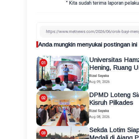
" Kita sudah terima laporan pelaku
Anda mungkin menyukai postingan ini
Universitas Ham
Hening, Ruang Us
Rizal Sayaka
Aug 09, 2026
DPMD Loteng Sia
Kisruh Pilkades
Rizal Sayaka
Aug 08, 2026
Sekda Lotim Siap
Medali di Ajang 