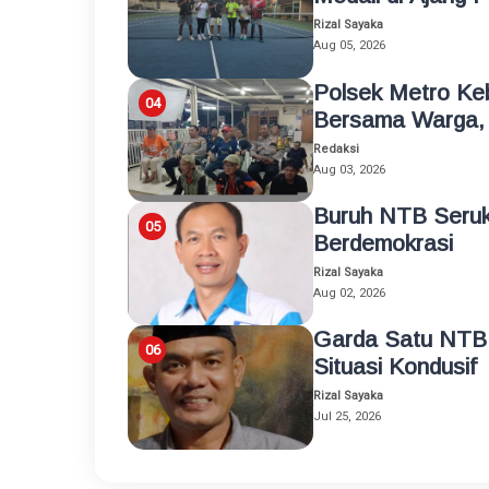
Rizal Sayaka
Aug 05, 2026
Polsek Metro Ke
Bersama Warga, 
Redaksi
Aug 03, 2026
Buruh NTB Seruk
Berdemokrasi
Rizal Sayaka
Aug 02, 2026
Garda Satu NTB
Situasi Kondusif
Rizal Sayaka
Jul 25, 2026