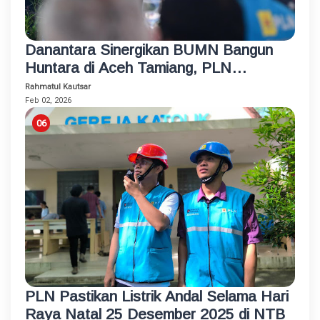
Danantara Sinergikan BUMN Bangun
Huntara di Aceh Tamiang, PLN
Sambung Listrik untuk Semua Rumah
Rahmatul Kautsar
dan Fasum
Feb 02, 2026
PLN Pastikan Listrik Andal Selama Hari
Raya Natal 25 Desember 2025 di NTB