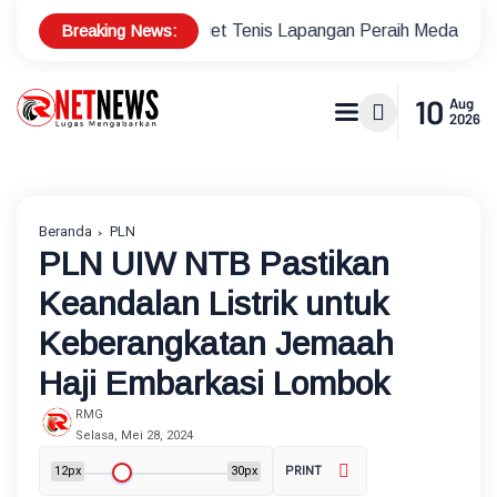
Breaking News:
nus Atlet Tenis Lapangan Peraih Medali di Ajang Porprov
10
Aug
2026
Beranda
PLN
PLN UIW NTB Pastikan
Keandalan Listrik untuk
Keberangkatan Jemaah
Haji Embarkasi Lombok
RMG
Selasa, Mei 28, 2024
12px
30px
PRINT