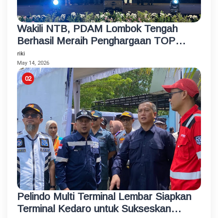
Wakili NTB, PDAM Lombok Tengah
Berhasil Meraih Penghargaan TOP
BUMD Bintang 4 Tahun 2026
riki
May 14, 2026
Pelindo Multi Terminal Lembar Siapkan
Terminal Kedaro untuk Sukseskan