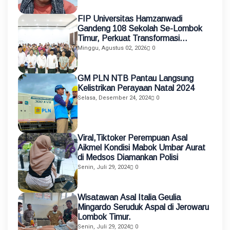
FIP Universitas Hamzanwadi
Gandeng 108 Sekolah Se-Lombok
Timur, Perkuat Transformasi
Pendidikan melalui Asistensi
Minggu, Agustus 02, 2026
0
Mengajar dan KKN Terintegrasi
GM PLN NTB Pantau Langsung
Kelistrikan Perayaan Natal 2024
Selasa, Desember 24, 2024
0
Viral,Tiktoker Perempuan Asal
Aikmel Kondisi Mabok Umbar Aurat
di Medsos Diamankan Polisi
Senin, Juli 29, 2024
0
Wisatawan Asal Italia Geulia
Mingardo Seruduk Aspal di Jerowaru
Lombok Timur.
Senin, Juli 29, 2024
0