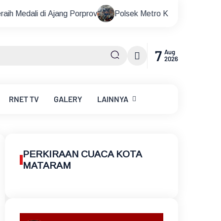
jang Porprov
Polsek Metro Kebayoran Baru Gelar Nobar Pi
7
Aug
2026
RNET
TV
GALERY
LAINNYA
PERKIRAAN CUACA KOTA
MATARAM