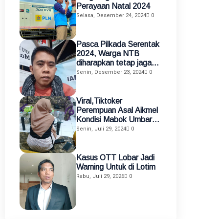
Perayaan Natal 2024
Selasa, Desember 24, 2024
0
Pasca Pilkada Serentak
2024, Warga NTB
diharapkan tetap jaga
kamtibmas
Senin, Desember 23, 2024
0
Viral,Tiktoker
Perempuan Asal Aikmel
Kondisi Mabok Umbar
Aurat di Medsos
Senin, Juli 29, 2024
0
Diamankan Polisi
Kasus OTT Lobar Jadi
Warning Untuk di Lotim
Rabu, Juli 29, 2026
0