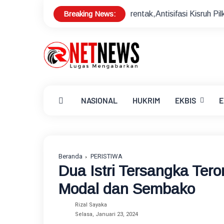
Breaking News:
seskan Pilkades Serentak,Antisifasi Kisruh Pilkades
Sekd
NASIONAL
HUKRIM
EKBIS
E
Beranda
PERISTIWA
Dua Istri Tersangka Ter
Modal dan Sembako
Rizal Sayaka
Selasa, Januari 23, 2024