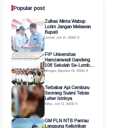
Popular post
Zulhas Minta Wabup
Lotim Jangan Melawan
Bupati
Jumat, Juli 31, 2026
0
FIP Universitas
Hamzanwadi Gandeng
108 Sekolah Se-Lombok
Timur, Perkuat
Minggu, Agustus 02, 2026
0
Transformasi Pendidikan
melalui Asistensi
Mengajar dan KKN
Terbakar Api Cemburu
Terintegrasi
Seorang Suami Tebas
Leher Istrinya
Rabu, Juli 12, 2023
0
GM PLN NTB Pantau
Langsung Kelistrikan