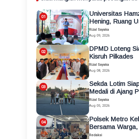
Universitas Ham
Hening, Ruang Us
Rizal Sayaka
Aug 09, 2026
DPMD Loteng Sia
Kisruh Pilkades
Rizal Sayaka
Aug 08, 2026
Sekda Lotim Siap
Medali di Ajang 
Rizal Sayaka
Aug 05, 2026
Polsek Metro Ke
Bersama Warga, 
Redaksi