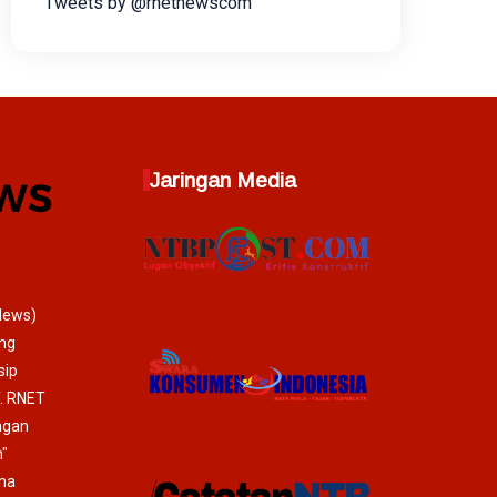
Tweets by @rnetnewscom
Jaringan Media
News)
ang
sip
T. RNET
ngan
"
ma