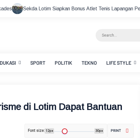
a Lotim Siapkan Bonus Atlet Tenis Lapangan Peraih Medali di A
DUKASI
SPORT
POLITIK
TEKNO
LIFE STYLE
orisme di Lotim Dapat Bantuan
Font size:
12px
30px
PRINT