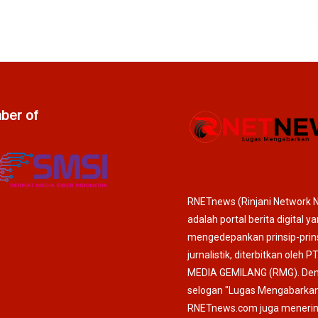
er of
RNETnews (Rinjani Network 
adalah portal berita digital y
mengedepankan prinsip-prin
jurnalistik, diterbitkan oleh P
MEDIA GEMILANG (RMG). De
selogan "Lugas Mengabarkan
RNETnews.com juga meneri