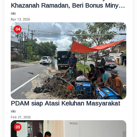
Khazanah Ramadan, Beri Bonus Minyak
Goreng
riki
Apr 13, 2026
PDAM siap Atasi Keluhan Masyarakat
riki
Feb 21, 2026