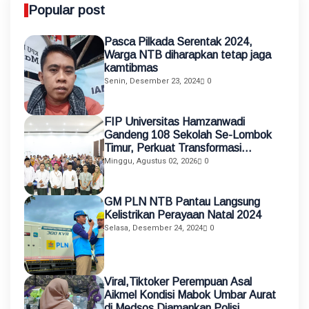
Popular post
Pasca Pilkada Serentak 2024,
Warga NTB diharapkan tetap jaga
kamtibmas
Senin, Desember 23, 2024
0
FIP Universitas Hamzanwadi
Gandeng 108 Sekolah Se-Lombok
Timur, Perkuat Transformasi
Pendidikan melalui Asistensi
Minggu, Agustus 02, 2026
0
Mengajar dan KKN Terintegrasi
GM PLN NTB Pantau Langsung
Kelistrikan Perayaan Natal 2024
Selasa, Desember 24, 2024
0
Viral,Tiktoker Perempuan Asal
Aikmel Kondisi Mabok Umbar Aurat
di Medsos Diamankan Polisi