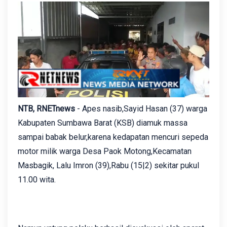
NTB, RNETnews
- Apes nasib,Sayid Hasan (37) warga
Kabupaten Sumbawa Barat (KSB) diamuk massa
sampai babak belur,karena kedapatan mencuri sepeda
motor milik warga Desa Paok Motong,Kecamatan
Masbagik, Lalu Imron (39),Rabu (15|2) sekitar pukul
11.00 wita.‎