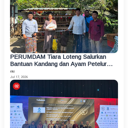
PERUMDAM Tiara Loteng Salurkan
Bantuan Kandang dan Ayam Petelur
Rumahan untuk Santri Korban
riki
Kebakaran
Jul 17, 2026