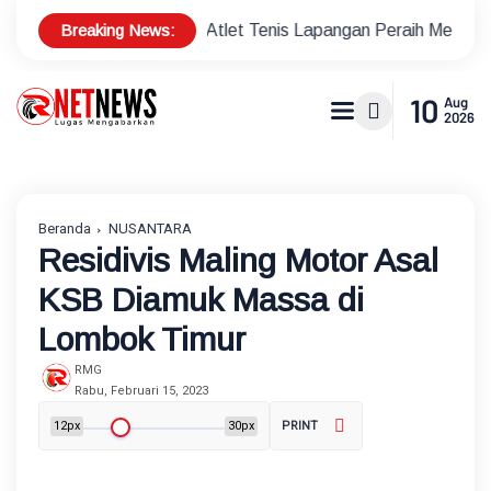
Breaking News:
 Bonus Atlet Tenis Lapangan Peraih Medali di Ajang Porprov
10
Aug
2026
Beranda
NUSANTARA
Residivis Maling Motor Asal
KSB Diamuk Massa di
Lombok Timur
RMG
Rabu, Februari 15, 2023
12px
30px
PRINT