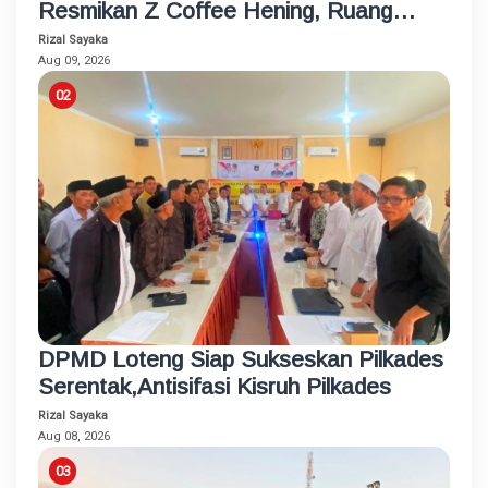
Resmikan Z Coffee Hening, Ruang
Usaha Inklusif bagi Penyandang
Rizal Sayaka
Disabilitas
Aug 09, 2026
DPMD Loteng Siap Sukseskan Pilkades
Serentak,Antisifasi Kisruh Pilkades
Rizal Sayaka
Aug 08, 2026