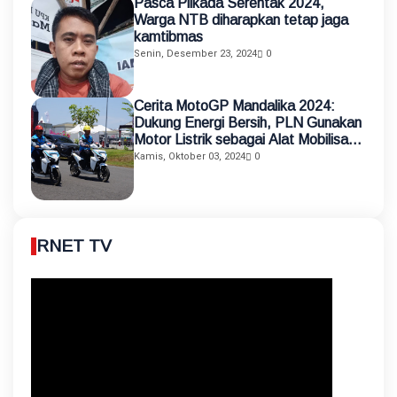
Pasca Pilkada Serentak 2024,
Warga NTB diharapkan tetap jaga
kamtibmas
Senin, Desember 23, 2024
0
Cerita MotoGP Mandalika 2024:
Dukung Energi Bersih, PLN Gunakan
Motor Listrik sebagai Alat Mobilisasi
Petugas
Kamis, Oktober 03, 2024
0
RNET TV