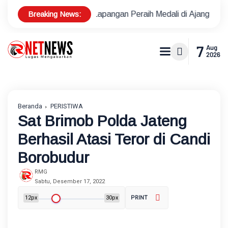
Breaking News:
Tenis Lapangan Peraih Medali di Ajang Porprov
Polsek Met
7
Aug
2026
Beranda
PERISTIWA
Sat Brimob Polda Jateng
Berhasil Atasi Teror di Candi
Borobudur
RMG
Sabtu, Desember 17, 2022
12px
30px
PRINT