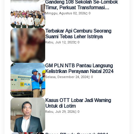
Gandeng 108 Sekolah Se-Lombok
Timur, Perkuat Transformasi
Pendidikan melalui Asistensi
Minggu, Agustus 02, 2026
0
Mengajar dan KKN Terintegrasi
Terbakar Api Cemburu Seorang
Suami Tebas Leher Istrinya
Rabu, Juli 12, 2023
0
GM PLN NTB Pantau Langsung
Kelistrikan Perayaan Natal 2024
Selasa, Desember 24, 2024
0
Kasus OTT Lobar Jadi Warning
Untuk di Lotim
Rabu, Juli 29, 2026
0