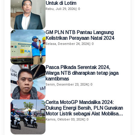
Untuk di Lotim
Rabu, Juli 29, 2026
0
GM PLN NTB Pantau Langsung
Kelistrikan Perayaan Natal 2024
Selasa, Desember 24, 2024
0
Pasca Pilkada Serentak 2024,
Warga NTB diharapkan tetap jaga
kamtibmas
Senin, Desember 23, 2024
0
Cerita MotoGP Mandalika 2024:
Dukung Energi Bersih, PLN Gunakan
Motor Listrik sebagai Alat Mobilisasi
Petugas
Kamis, Oktober 03, 2024
0