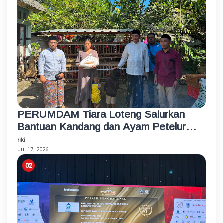
PERUMDAM Tiara Loteng Salurkan
Bantuan Kandang dan Ayam Petelur
Rumahan untuk Santri Korban
riki
Kebakaran
Jul 17, 2026