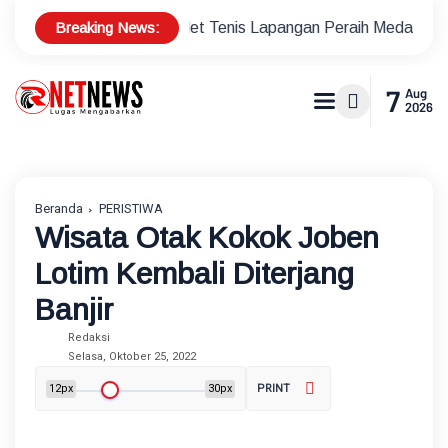
Breaking News:
Bonus Atlet Tenis Lapangan Peraih Medali di Ajang Porprov
7
Aug
2026
Beranda
PERISTIWA
Wisata Otak Kokok Joben
Lotim Kembali Diterjang
Banjir
Redaksi
Selasa, Oktober 25, 2022
12px
30px
PRINT