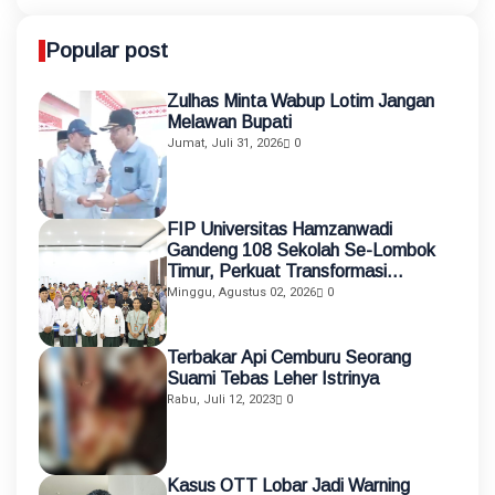
Popular post
Zulhas Minta Wabup Lotim Jangan
Melawan Bupati
Jumat, Juli 31, 2026
0
FIP Universitas Hamzanwadi
Gandeng 108 Sekolah Se-Lombok
Timur, Perkuat Transformasi
Pendidikan melalui Asistensi
Minggu, Agustus 02, 2026
0
Mengajar dan KKN Terintegrasi
Terbakar Api Cemburu Seorang
Suami Tebas Leher Istrinya
Rabu, Juli 12, 2023
0
Kasus OTT Lobar Jadi Warning