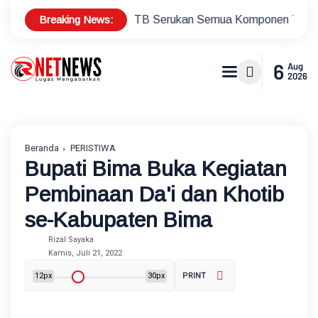
Breaking News:
da Satu NTB Serukan Semua Komponen Tetap Jaga Situasi Ko
6
Aug
2026
Beranda
PERISTIWA
Bupati Bima Buka Kegiatan
Pembinaan Da'i dan Khotib
se-Kabupaten Bima
Rizal Sayaka
Kamis, Juli 21, 2022
12px
30px
PRINT