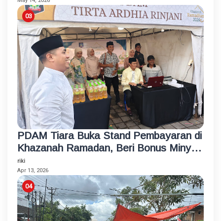
May 14, 2026
PDAM Tiara Buka Stand Pembayaran di
Khazanah Ramadan, Beri Bonus Minyak
Goreng
riki
Apr 13, 2026