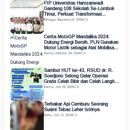
FIP Universitas Hamzanwadi
Gandeng 108 Sekolah Se-Lombok
Timur, Perkuat Transformasi
Pendidikan melalui Asistensi
Minggu, Agustus 02, 2026
0
Mengajar dan KKN Terintegrasi
Cerita MotoGP Mandalika 2024:
Dukung Energi Bersih, PLN Gunakan
Motor Listrik sebagai Alat Mobilisasi
Petugas
Kamis, Oktober 03, 2024
0
Sambut HUT ke-43, RSUD dr. R.
Soedjono Selong Gelar Operasi
Gratis Celah Bibir dan Celah Langit-
Langit
Kamis, Juli 23, 2026
0
Terbakar Api Cemburu Seorang
Suami Tebas Leher Istrinya
Rabu, Juli 12, 2023
0