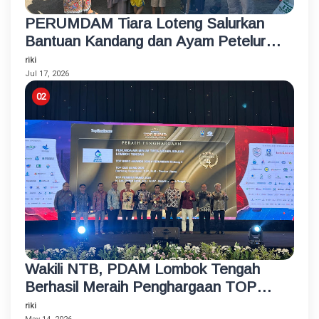
PERUMDAM Tiara Loteng Salurkan
Bantuan Kandang dan Ayam Petelur
Rumahan untuk Santri Korban
riki
Kebakaran
Jul 17, 2026
Wakili NTB, PDAM Lombok Tengah
Berhasil Meraih Penghargaan TOP
BUMD Bintang 4 Tahun 2026
riki