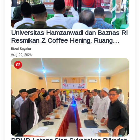
Universitas Hamzanwadi dan Baznas RI
Resmikan Z Coffee Hening, Ruang
Usaha Inklusif bagi Penyandang
Rizal Sayaka
Disabilitas
Aug 09, 2026