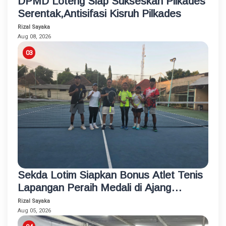
DPMD Loteng Siap Sukseskan Pilkades
Serentak,Antisifasi Kisruh Pilkades
Rizal Sayaka
Aug 08, 2026
Sekda Lotim Siapkan Bonus Atlet Tenis
Lapangan Peraih Medali di Ajang
Porprov
Rizal Sayaka
Aug 05, 2026