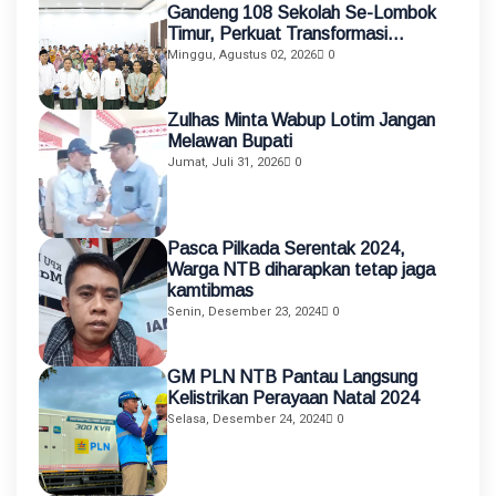
Gandeng 108 Sekolah Se-Lombok
Timur, Perkuat Transformasi
Pendidikan melalui Asistensi
Minggu, Agustus 02, 2026
0
Mengajar dan KKN Terintegrasi
Zulhas Minta Wabup Lotim Jangan
Melawan Bupati
Jumat, Juli 31, 2026
0
Pasca Pilkada Serentak 2024,
Warga NTB diharapkan tetap jaga
kamtibmas
Senin, Desember 23, 2024
0
GM PLN NTB Pantau Langsung
Kelistrikan Perayaan Natal 2024
Selasa, Desember 24, 2024
0