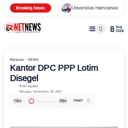
Breaking News:
Universitas Hamzanwadi dan Baznas RI Resmika
8
Aug
2026
Beranda
NEWS
Kantor DPC PPP Lotim
Disegel
Rizal Sayaka
Minggu, Desember 26, 2021
12px
30px
PRINT