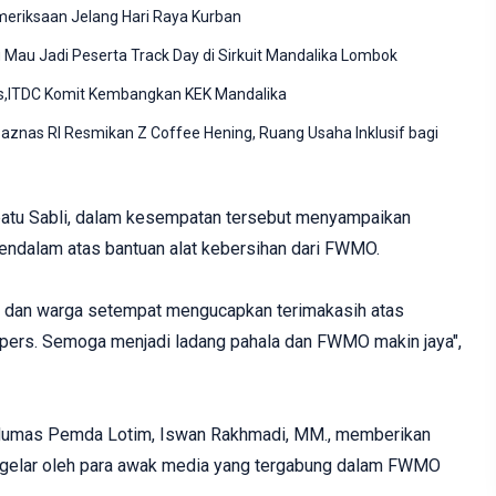
meriksaan Jelang Hari Raya Kurban
Mau Jadi Peserta Track Day di Sirkuit Mandalika Lombok
s,ITDC Komit Kembangkan KEK Mandalika
znas RI Resmikan Z Coffee Hening, Ruang Usaha Inklusif bagi
batu Sabli, dalam kesempatan tersebut menyampaikan
endalam atas bantuan alat kebersihan dari FWMO.
 dan warga setempat mengucapkan terimakasih atas
 pers. Semoga menjadi ladang pahala dan FWMO makin jaya",
Humas Pemda Lotim, Iswan Rakhmadi, MM., memberikan
 digelar oleh para awak media yang tergabung dalam FWMO