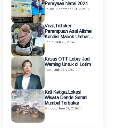
Perayaan Natal 2024
Selasa, Desember 24, 2024
0
Viral,Tiktoker
Perempuan Asal Aikmel
Kondisi Mabok Umbar
Aurat di Medsos
Senin, Juli 29, 2024
0
Diamankan Polisi
Kasus OTT Lobar Jadi
Warning Untuk di Lotim
Rabu, Juli 29, 2026
0
Kali Ketiga,Lokasi
Wisata Dende Seruni
Mumbul Terbakar
Minggu, Juni 07, 2026
0