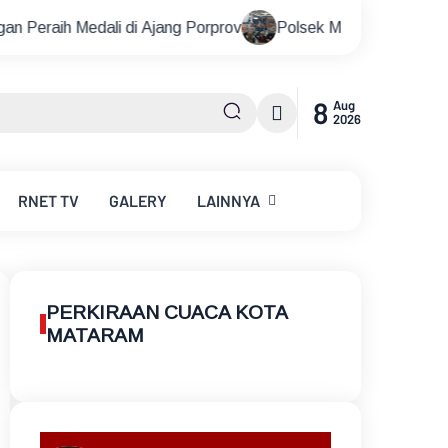
 Ajang Porprov
Polsek Metro Kebayoran Baru Gelar Nobar 
8
Aug
2026
RNET
TV
GALERY
LAINNYA
PERKIRAAN CUACA KOTA
MATARAM