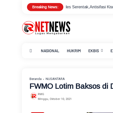
Breaking News:
ukseskan Pilkades Serentak,Antisifasi Kisruh Pilkades
Sek
NASIONAL
HUKRIM
EKBIS
E
Beranda
NUSANTARA
FWMO Lotim Baksos di D
RMG
Minggu, Oktober 10, 2021