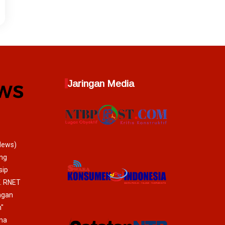
Jaringan Media
News)
ang
sip
T. RNET
ngan
"
ma