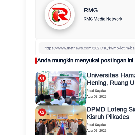
RMG
RMG Media Network
Anda mungkin menyukai postingan ini
Universitas Ham
Hening, Ruang Us
Rizal Sayaka
Aug 09, 2026
DPMD Loteng Sia
Kisruh Pilkades
Rizal Sayaka
Aug 08, 2026