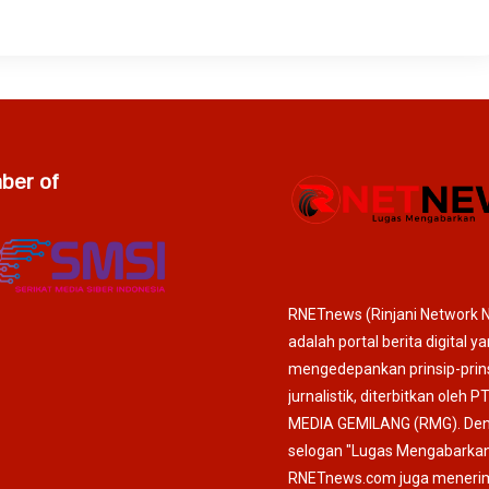
er of
RNETnews (Rinjani Network 
adalah portal berita digital y
mengedepankan prinsip-prin
jurnalistik, diterbitkan oleh P
MEDIA GEMILANG (RMG). De
selogan "Lugas Mengabarkan
RNETnews.com juga meneri