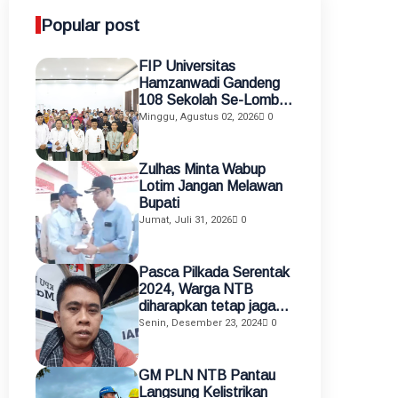
Popular post
FIP Universitas
Hamzanwadi Gandeng
108 Sekolah Se-Lombok
Timur, Perkuat
Minggu, Agustus 02, 2026
0
Transformasi Pendidikan
melalui Asistensi
Mengajar dan KKN
Zulhas Minta Wabup
Terintegrasi
Lotim Jangan Melawan
Bupati
Jumat, Juli 31, 2026
0
Pasca Pilkada Serentak
2024, Warga NTB
diharapkan tetap jaga
kamtibmas
Senin, Desember 23, 2024
0
GM PLN NTB Pantau
Langsung Kelistrikan