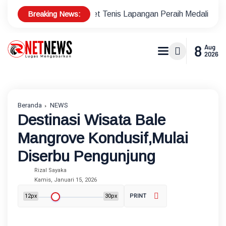
Breaking News:
onus Atlet Tenis Lapangan Peraih Medali di Ajang Porprov
8
Aug
2026
Beranda
NEWS
Destinasi Wisata Bale
Mangrove Kondusif,Mulai
Diserbu Pengunjung
Rizal Sayaka
Kamis, Januari 15, 2026
12px
30px
PRINT