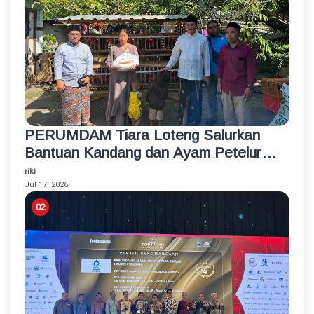
PERUMDAM Tiara Loteng Salurkan
Bantuan Kandang dan Ayam Petelur
Rumahan untuk Santri Korban
riki
Kebakaran
Jul 17, 2026