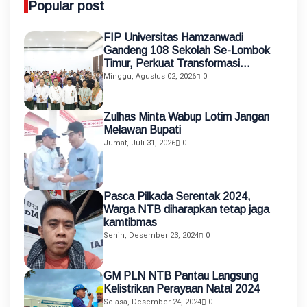
Popular post
FIP Universitas Hamzanwadi
Gandeng 108 Sekolah Se-Lombok
Timur, Perkuat Transformasi
Pendidikan melalui Asistensi
Minggu, Agustus 02, 2026
0
Mengajar dan KKN Terintegrasi
Zulhas Minta Wabup Lotim Jangan
Melawan Bupati
Jumat, Juli 31, 2026
0
Pasca Pilkada Serentak 2024,
Warga NTB diharapkan tetap jaga
kamtibmas
Senin, Desember 23, 2024
0
GM PLN NTB Pantau Langsung
Kelistrikan Perayaan Natal 2024
Selasa, Desember 24, 2024
0