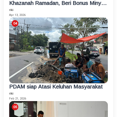
Khazanah Ramadan, Beri Bonus Minyak
Goreng
riki
Apr 13, 2026
PDAM siap Atasi Keluhan Masyarakat
riki
Feb 21, 2026