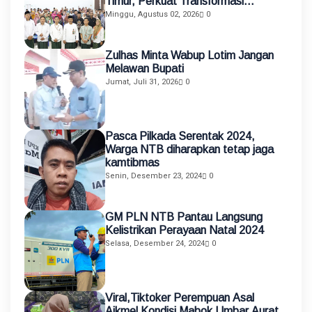
Timur, Perkuat Transformasi
Pendidikan melalui Asistensi
Minggu, Agustus 02, 2026
0
Mengajar dan KKN Terintegrasi
Zulhas Minta Wabup Lotim Jangan
Melawan Bupati
Jumat, Juli 31, 2026
0
Pasca Pilkada Serentak 2024,
Warga NTB diharapkan tetap jaga
kamtibmas
Senin, Desember 23, 2024
0
GM PLN NTB Pantau Langsung
Kelistrikan Perayaan Natal 2024
Selasa, Desember 24, 2024
0
Viral,Tiktoker Perempuan Asal
Aikmel Kondisi Mabok Umbar Aurat