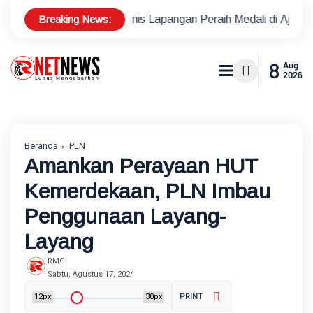
Breaking News:
tlet Tenis Lapangan Peraih Medali di Ajang Porprov
Polse
8
Aug
2026
Beranda
PLN
Amankan Perayaan HUT
Kemerdekaan, PLN Imbau
Penggunaan Layang-
Layang
RMG
Sabtu, Agustus 17, 2024
12px
30px
PRINT