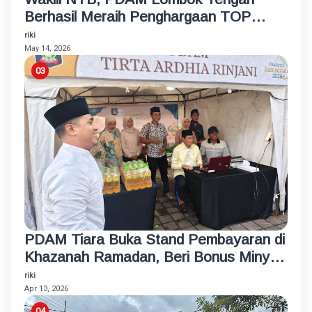
Berhasil Meraih Penghargaan TOP
BUMD Bintang 4 Tahun 2026
riki
May 14, 2026
PDAM Tiara Buka Stand Pembayaran di
Khazanah Ramadan, Beri Bonus Minyak
Goreng
riki
Apr 13, 2026