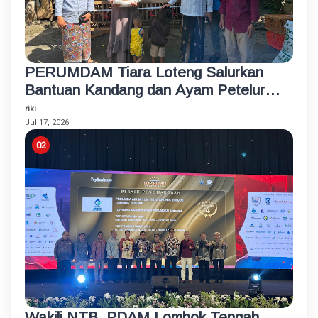
PERUMDAM Tiara Loteng Salurkan
Bantuan Kandang dan Ayam Petelur
Rumahan untuk Santri Korban
riki
Kebakaran
Jul 17, 2026
Wakili NTB, PDAM Lombok Tengah