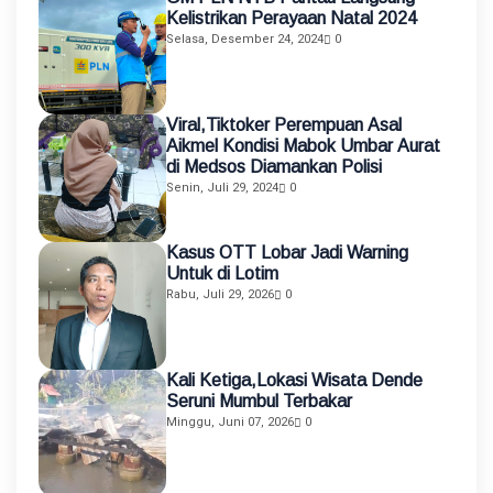
Kelistrikan Perayaan Natal 2024
Selasa, Desember 24, 2024
0
Viral,Tiktoker Perempuan Asal
Aikmel Kondisi Mabok Umbar Aurat
di Medsos Diamankan Polisi
Senin, Juli 29, 2024
0
Kasus OTT Lobar Jadi Warning
Untuk di Lotim
Rabu, Juli 29, 2026
0
Kali Ketiga,Lokasi Wisata Dende
Seruni Mumbul Terbakar
Minggu, Juni 07, 2026
0