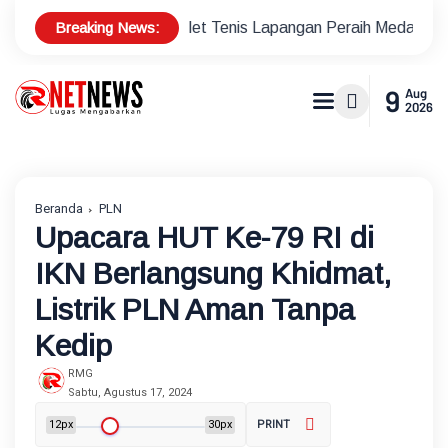
Breaking News:
nus Atlet Tenis Lapangan Peraih Medali di Ajang Porprov
P
9
Aug
2026
Beranda
PLN
Upacara HUT Ke-79 RI di
IKN Berlangsung Khidmat,
Listrik PLN Aman Tanpa
Kedip
RMG
Sabtu, Agustus 17, 2024
12px
30px
PRINT