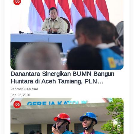
Danantara Sinergikan BUMN Bangun
Huntara di Aceh Tamiang, PLN
Sambung Listrik untuk Semua Rumah
Rahmatul Kautsar
dan Fasum
Feb 02, 2026