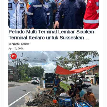
Pelindo Multi Terminal Lembar Siapkan
Terminal Kedaro untuk Sukseskan
Program Mudik Gratis 2026
Rahmatul Kautsar
Apr 17, 2026