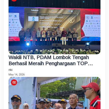
Wakili NTB, PDAM Lombok Tengah
Berhasil Meraih Penghargaan TOP
BUMD Bintang 4 Tahun 2026
riki
May 14, 2026