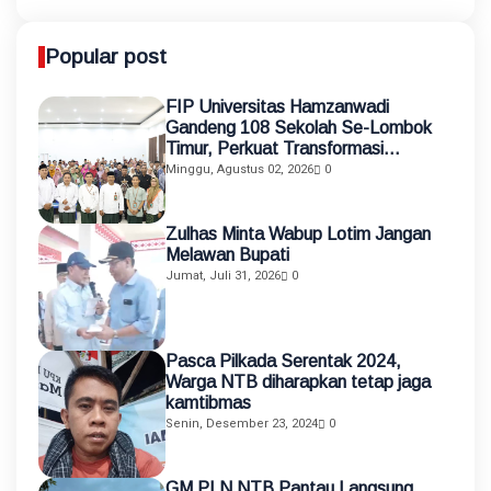
Popular post
FIP Universitas Hamzanwadi
Gandeng 108 Sekolah Se-Lombok
Timur, Perkuat Transformasi
Pendidikan melalui Asistensi
Minggu, Agustus 02, 2026
0
Mengajar dan KKN Terintegrasi
Zulhas Minta Wabup Lotim Jangan
Melawan Bupati
Jumat, Juli 31, 2026
0
Pasca Pilkada Serentak 2024,
Warga NTB diharapkan tetap jaga
kamtibmas
Senin, Desember 23, 2024
0
GM PLN NTB Pantau Langsung