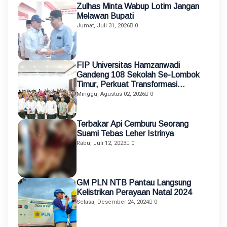
Zulhas Minta Wabup Lotim Jangan
Melawan Bupati
Jumat, Juli 31, 2026
0
FIP Universitas Hamzanwadi
Gandeng 108 Sekolah Se-Lombok
Timur, Perkuat Transformasi
Pendidikan melalui Asistensi
Minggu, Agustus 02, 2026
0
Mengajar dan KKN Terintegrasi
Terbakar Api Cemburu Seorang
Suami Tebas Leher Istrinya
Rabu, Juli 12, 2023
0
GM PLN NTB Pantau Langsung
Kelistrikan Perayaan Natal 2024
Selasa, Desember 24, 2024
0