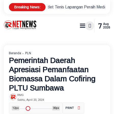
Breaking News:
nus Atlet Tenis Lapangan Peraih Medali di Ajang Porprov
7
Aug
2026
Beranda
PLN
Pemerintah Daerah
Apresiasi Pemanfaatan
Biomassa Dalam Cofiring
PLTU Sumbawa
RMG
Sabtu, April 20, 2024
12px
30px
PRINT