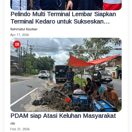
Pelindo Multi Terminal Lembar Siapkan
Terminal Kedaro untuk Sukseskan
Program Mudik Gratis 2026
Rahmatul Kautsar
Apr 17, 2026
PDAM siap Atasi Keluhan Masyarakat
riki
Feb 21, 2026