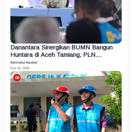
Danantara Sinergikan BUMN Bangun
Huntara di Aceh Tamiang, PLN
Sambung Listrik untuk Semua Rumah
Rahmatul Kautsar
dan Fasum
Feb 02, 2026