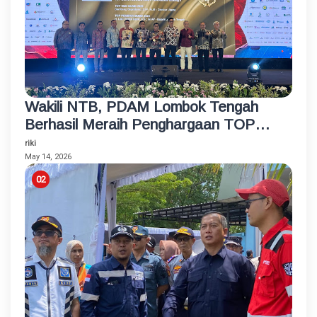
Wakili NTB, PDAM Lombok Tengah
Berhasil Meraih Penghargaan TOP
BUMD Bintang 4 Tahun 2026
riki
May 14, 2026