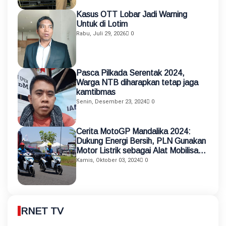
Kasus OTT Lobar Jadi Warning
Untuk di Lotim
Rabu, Juli 29, 2026
0
Pasca Pilkada Serentak 2024,
Warga NTB diharapkan tetap jaga
kamtibmas
Senin, Desember 23, 2024
0
Cerita MotoGP Mandalika 2024:
Dukung Energi Bersih, PLN Gunakan
Motor Listrik sebagai Alat Mobilisasi
Petugas
Kamis, Oktober 03, 2024
0
RNET TV