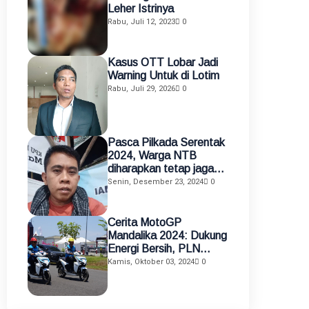
Leher Istrinya
Rabu, Juli 12, 2023
0
Kasus OTT Lobar Jadi
Warning Untuk di Lotim
Rabu, Juli 29, 2026
0
Pasca Pilkada Serentak
2024, Warga NTB
diharapkan tetap jaga
kamtibmas
Senin, Desember 23, 2024
0
Cerita MotoGP
Mandalika 2024: Dukung
Energi Bersih, PLN
Gunakan Motor Listrik
Kamis, Oktober 03, 2024
0
sebagai Alat Mobilisasi
Petugas