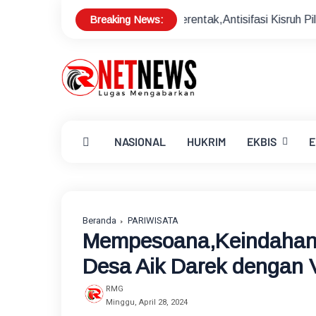
Breaking News:
n Pilkades Serentak,Antisifasi Kisruh Pilkades
Sekda Lot
NASIONAL
HUKRIM
EKBIS
E
Beranda
PARIWISATA
Mempesoana,Keindahan K
Desa Aik Darek dengan 
RMG
Minggu, April 28, 2024