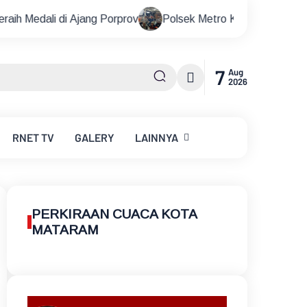
Porprov
Polsek Metro Kebayoran Baru Gelar Nobar Piala D
7
Aug
2026
RNET
TV
GALERY
LAINNYA
PERKIRAAN CUACA KOTA
MATARAM