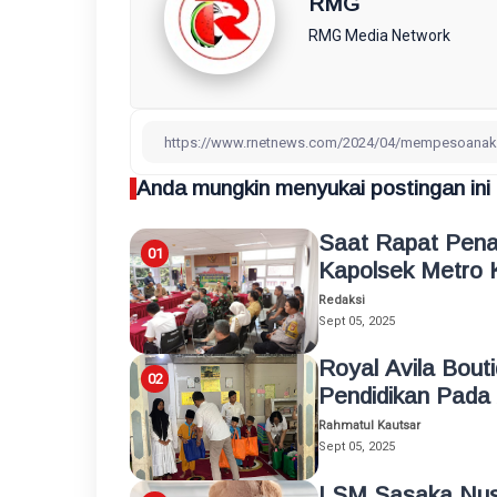
RMG
RMG Media Network
Anda mungkin menyukai postingan ini
Saat Rapat Pena
Kapolsek Metro 
Redaksi
Sept 05, 2025
Royal Avila Bout
Pendidikan Pada
Rahmatul Kautsar
Sept 05, 2025
LSM Sasaka Nus