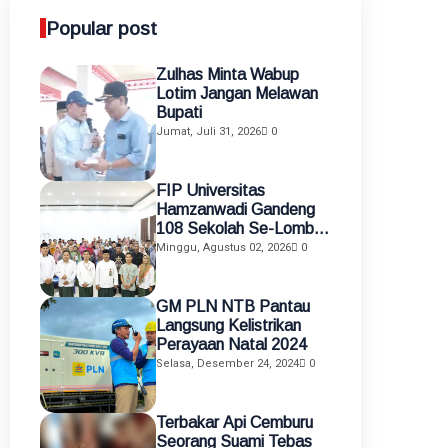
Popular post
Zulhas Minta Wabup
Lotim Jangan Melawan
Bupati
Jumat, Juli 31, 2026
0
FIP Universitas
Hamzanwadi Gandeng
108 Sekolah Se-Lombok
Timur, Perkuat
Minggu, Agustus 02, 2026
0
Transformasi Pendidikan
melalui Asistensi
Mengajar dan KKN
GM PLN NTB Pantau
Terintegrasi
Langsung Kelistrikan
Perayaan Natal 2024
Selasa, Desember 24, 2024
0
Terbakar Api Cemburu
Seorang Suami Tebas