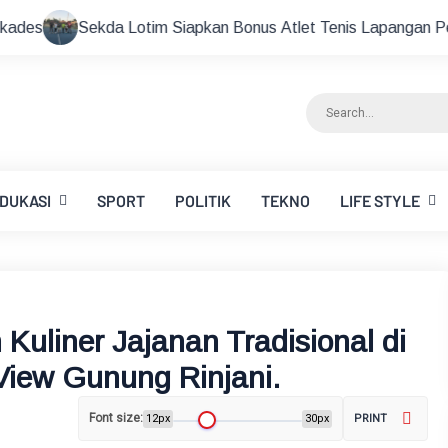
im Siapkan Bonus Atlet Tenis Lapangan Peraih Medali di Ajang 
DUKASI
SPORT
POLITIK
TEKNO
LIFE STYLE
uliner Jajanan Tradisional di
View Gunung Rinjani.
Font size:
12px
30px
PRINT