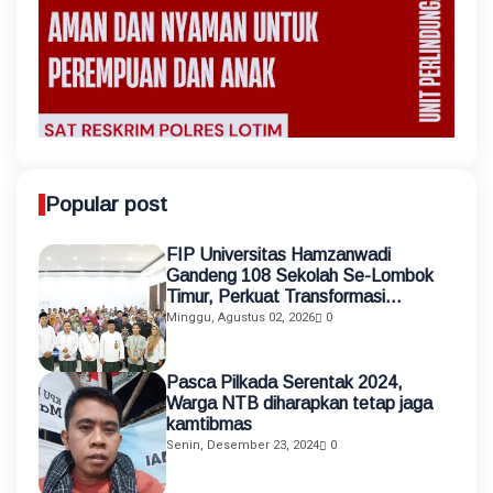
Popular post
FIP Universitas Hamzanwadi
Gandeng 108 Sekolah Se-Lombok
Timur, Perkuat Transformasi
Pendidikan melalui Asistensi
Minggu, Agustus 02, 2026
0
Mengajar dan KKN Terintegrasi
Pasca Pilkada Serentak 2024,
Warga NTB diharapkan tetap jaga
kamtibmas
Senin, Desember 23, 2024
0