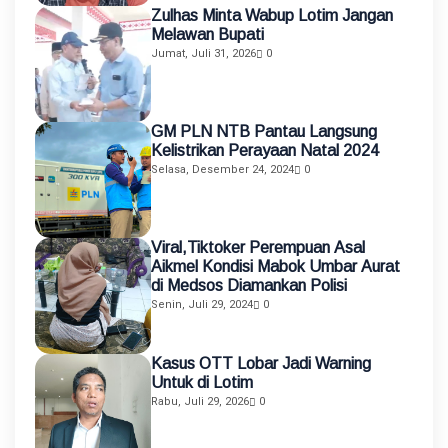
Zulhas Minta Wabup Lotim Jangan
Melawan Bupati
Jumat, Juli 31, 2026
0
GM PLN NTB Pantau Langsung
Kelistrikan Perayaan Natal 2024
Selasa, Desember 24, 2024
0
Viral,Tiktoker Perempuan Asal
Aikmel Kondisi Mabok Umbar Aurat
di Medsos Diamankan Polisi
Senin, Juli 29, 2024
0
Kasus OTT Lobar Jadi Warning
Untuk di Lotim
Rabu, Juli 29, 2026
0