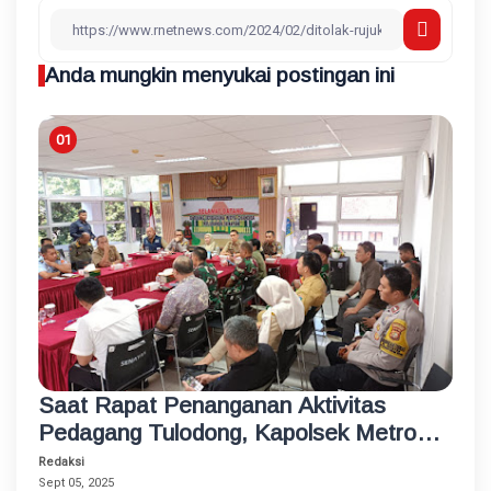
Anda mungkin menyukai postingan ini
Saat Rapat Penanganan Aktivitas
Pedagang Tulodong, Kapolsek Metro
Kebayoran Baru Berikan Solusi
Redaksi
Sept 05, 2025