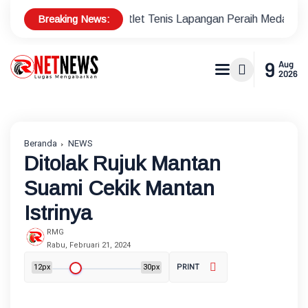
Breaking News:
 Bonus Atlet Tenis Lapangan Peraih Medali di Ajang Porprov
9
Aug
2026
Beranda
NEWS
Ditolak Rujuk Mantan
Suami Cekik Mantan
Istrinya
RMG
Rabu, Februari 21, 2024
12px
30px
PRINT