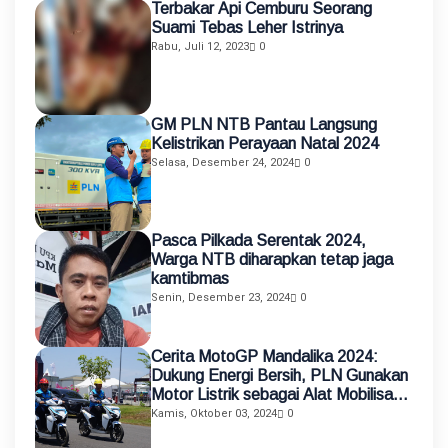
Terbakar Api Cemburu Seorang
Suami Tebas Leher Istrinya
Rabu, Juli 12, 2023
0
GM PLN NTB Pantau Langsung
Kelistrikan Perayaan Natal 2024
Selasa, Desember 24, 2024
0
Pasca Pilkada Serentak 2024,
Warga NTB diharapkan tetap jaga
kamtibmas
Senin, Desember 23, 2024
0
Cerita MotoGP Mandalika 2024:
Dukung Energi Bersih, PLN Gunakan
Motor Listrik sebagai Alat Mobilisasi
Petugas
Kamis, Oktober 03, 2024
0