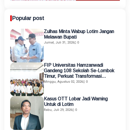
Popular post
Zulhas Minta Wabup Lotim Jangan
Melawan Bupati
Jumat, Juli 31, 2026
0
FIP Universitas Hamzanwadi
Gandeng 108 Sekolah Se-Lombok
Timur, Perkuat Transformasi
Pendidikan melalui Asistensi
Minggu, Agustus 02, 2026
0
Mengajar dan KKN Terintegrasi
Kasus OTT Lobar Jadi Warning
Untuk di Lotim
Rabu, Juli 29, 2026
0