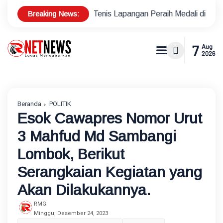
Breaking News:
nus Atlet Tenis Lapangan Peraih Medali di Ajang Porprov
P
7
Aug
2026
Beranda
POLITIK
Esok Cawapres Nomor Urut
3 Mahfud Md Sambangi
Lombok, Berikut
Serangkaian Kegiatan yang
Akan Dilakukannya.
RMG
Minggu, Desember 24, 2023