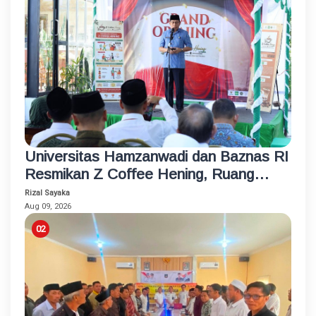
Universitas Hamzanwadi dan Baznas RI
Resmikan Z Coffee Hening, Ruang
Usaha Inklusif bagi Penyandang
Rizal Sayaka
Disabilitas
Aug 09, 2026