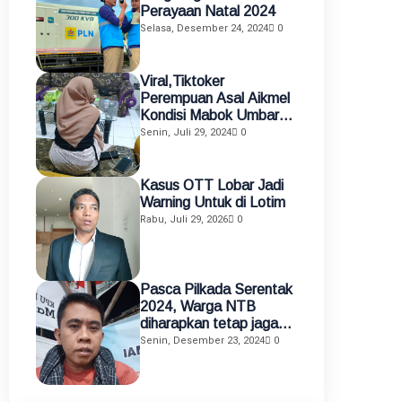
Perayaan Natal 2024
Selasa, Desember 24, 2024
0
Viral,Tiktoker
Perempuan Asal Aikmel
Kondisi Mabok Umbar
Aurat di Medsos
Senin, Juli 29, 2024
0
Diamankan Polisi
Kasus OTT Lobar Jadi
Warning Untuk di Lotim
Rabu, Juli 29, 2026
0
Pasca Pilkada Serentak
2024, Warga NTB
diharapkan tetap jaga
kamtibmas
Senin, Desember 23, 2024
0