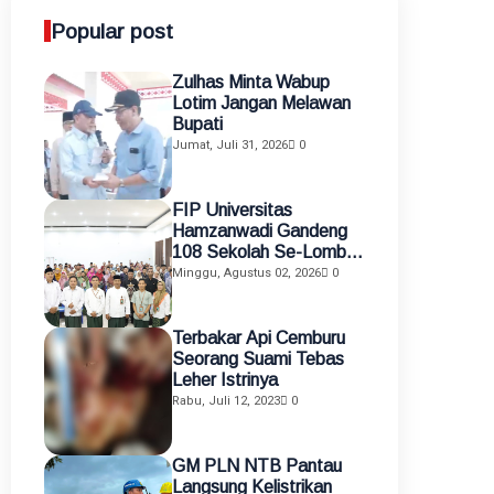
Popular post
Zulhas Minta Wabup
Lotim Jangan Melawan
Bupati
Jumat, Juli 31, 2026
0
FIP Universitas
Hamzanwadi Gandeng
108 Sekolah Se-Lombok
Timur, Perkuat
Minggu, Agustus 02, 2026
0
Transformasi Pendidikan
melalui Asistensi
Mengajar dan KKN
Terbakar Api Cemburu
Terintegrasi
Seorang Suami Tebas
Leher Istrinya
Rabu, Juli 12, 2023
0
GM PLN NTB Pantau
Langsung Kelistrikan