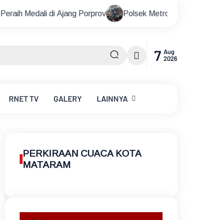
ng Porprov
Polsek Metro Kebayoran Baru Gelar Nobar Pial
7
Aug
2026
RNET
TV
GALERY
LAINNYA
PERKIRAAN CUACA KOTA
MATARAM