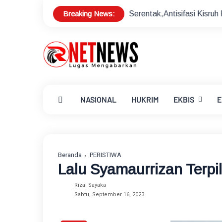
Breaking News:
skan Pilkades Serentak,Antisifasi Kisruh Pilkades
Sekda L
NASIONAL
HUKRIM
EKBIS
E
Beranda
PERISTIWA
Lalu Syamaurrizan Terpil
Rizal Sayaka
Sabtu, September 16, 2023