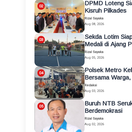
DPMD Loteng Sia
Kisruh Pilkades
Rizal Sayaka
Aug 08, 2026
Sekda Lotim Siap
Medali di Ajang 
Rizal Sayaka
Aug 05, 2026
Polsek Metro Ke
Bersama Warga, 
Redaksi
Aug 03, 2026
Buruh NTB Seruk
Berdemokrasi
Rizal Sayaka
Aug 02, 2026