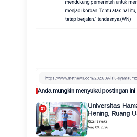
mendukung pemerintah untuk menb
menjadi korban. Tentu atas hal it
tetap berjalan,” tandasnya.(WN)
Anda mungkin menyukai postingan ini
Universitas Ham
Hening, Ruang Us
Rizal Sayaka
Aug 09, 2026