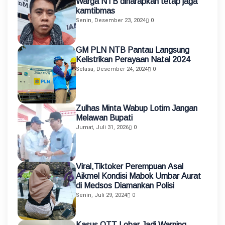
Warga NTB diharapkan tetap jaga
kamtibmas
Senin, Desember 23, 2024
0
GM PLN NTB Pantau Langsung
Kelistrikan Perayaan Natal 2024
Selasa, Desember 24, 2024
0
Zulhas Minta Wabup Lotim Jangan
Melawan Bupati
Jumat, Juli 31, 2026
0
Viral,Tiktoker Perempuan Asal
Aikmel Kondisi Mabok Umbar Aurat
di Medsos Diamankan Polisi
Senin, Juli 29, 2024
0
Kasus OTT Lobar Jadi Warning