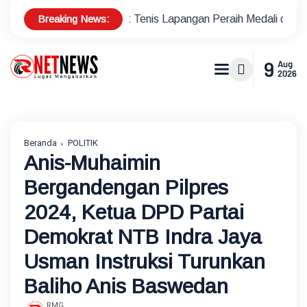
Breaking News:
 Atlet Tenis Lapangan Peraih Medali di Ajang Porprov
Pol
9
Aug
2026
Beranda
POLITIK
Anis-Muhaimin
Bergandengan Pilpres
2024, Ketua DPD Partai
Demokrat NTB Indra Jaya
Usman Instruksi Turunkan
Baliho Anis Baswedan
RMG