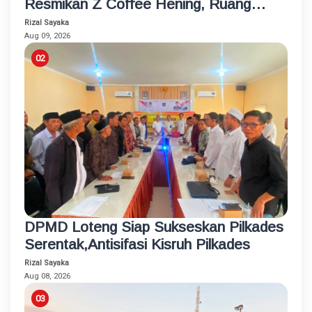
Resmikan Z Coffee Hening, Ruang
Usaha Inklusif bagi Penyandang
Rizal Sayaka
Disabilitas
Aug 09, 2026
DPMD Loteng Siap Sukseskan Pilkades
Serentak,Antisifasi Kisruh Pilkades
Rizal Sayaka
Aug 08, 2026