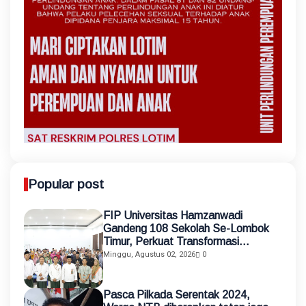
Popular post
FIP Universitas Hamzanwadi
Gandeng 108 Sekolah Se-Lombok
Timur, Perkuat Transformasi
Pendidikan melalui Asistensi
Minggu, Agustus 02, 2026
0
Mengajar dan KKN Terintegrasi
Pasca Pilkada Serentak 2024,