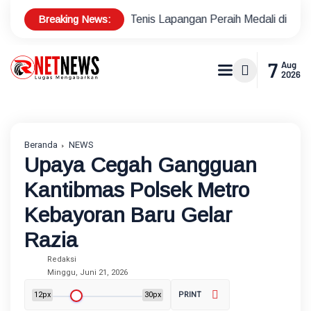
Breaking News:
s Atlet Tenis Lapangan Peraih Medali di Ajang Porprov
Pol
7
Aug
2026
Beranda
NEWS
Upaya Cegah Gangguan
Kantibmas Polsek Metro
Kebayoran Baru Gelar
Razia
Redaksi
Minggu, Juni 21, 2026
12px
30px
PRINT