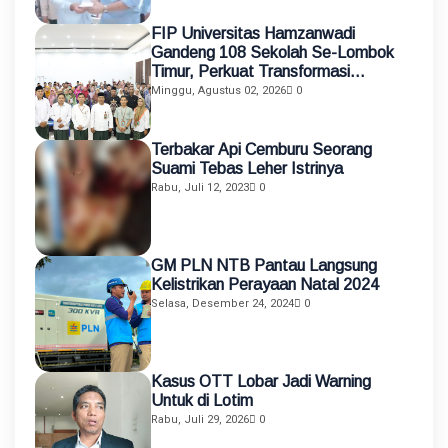
FIP Universitas Hamzanwadi
Gandeng 108 Sekolah Se-Lombok
Timur, Perkuat Transformasi
Pendidikan melalui Asistensi
Minggu, Agustus 02, 2026
0
Mengajar dan KKN Terintegrasi
Terbakar Api Cemburu Seorang
Suami Tebas Leher Istrinya
Rabu, Juli 12, 2023
0
GM PLN NTB Pantau Langsung
Kelistrikan Perayaan Natal 2024
Selasa, Desember 24, 2024
0
Kasus OTT Lobar Jadi Warning
Untuk di Lotim
Rabu, Juli 29, 2026
0