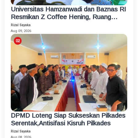
Universitas Hamzanwadi dan Baznas RI
Resmikan Z Coffee Hening, Ruang
Usaha Inklusif bagi Penyandang
Rizal Sayaka
Disabilitas
Aug 09, 2026
DPMD Loteng Siap Sukseskan Pilkades
Serentak,Antisifasi Kisruh Pilkades
Rizal Sayaka
Aug 08, 2026