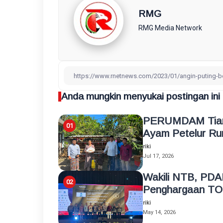
RMG
RMG Media Network
Anda mungkin menyukai postingan ini
PERUMDAM Tiara
Ayam Petelur Ru
riki
Jul 17, 2026
Wakili NTB, PDA
Penghargaan TO
riki
May 14, 2026