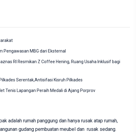
yarakat
m Pengawasan MBG dari Eksternal
znas RI Resmikan Z Coffee Hening, Ruang Usaha Inklusif bagi
lkades Serentak,Antisifasi Kisruh Pilkades
et Tenis Lapangan Peraih Medali di Ajang Porprov
mpak adalah rumah panggung dan hanya rusak atap rumah,
 bangunan gudang pembuatan meubel dan rusak sedang.