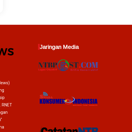
Jaringan Media
News)
ang
sip
T. RNET
ngan
"
ma