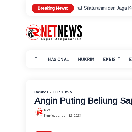
Breaking News:
a Warga, Pererat Silaturahmi dan Jaga Kamtibmas
Buruh N
NASIONAL
HUKRIM
EKBIS
E
Beranda
PERISTIWA
Angin Puting Beliung S
RMG
Kamis, Januari 12, 2023