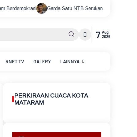
arda Satu NTB Serukan Semua Komponen Tetap Jaga Situasi 
7
Aug
2026
RNET
TV
GALERY
LAINNYA
PERKIRAAN CUACA KOTA
MATARAM