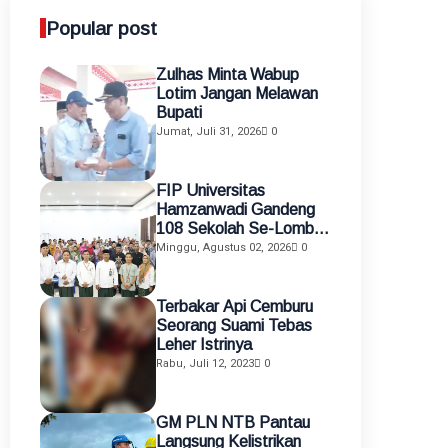
Popular post
Zulhas Minta Wabup
Lotim Jangan Melawan
Bupati
Jumat, Juli 31, 2026
0
FIP Universitas
Hamzanwadi Gandeng
108 Sekolah Se-Lombok
Timur, Perkuat
Minggu, Agustus 02, 2026
0
Transformasi Pendidikan
melalui Asistensi
Mengajar dan KKN
Terbakar Api Cemburu
Terintegrasi
Seorang Suami Tebas
Leher Istrinya
Rabu, Juli 12, 2023
0
GM PLN NTB Pantau
Langsung Kelistrikan