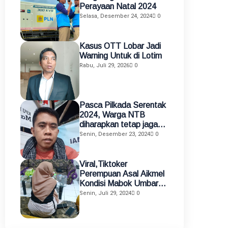
Perayaan Natal 2024
Selasa, Desember 24, 2024
0
Kasus OTT Lobar Jadi
Warning Untuk di Lotim
Rabu, Juli 29, 2026
0
Pasca Pilkada Serentak
2024, Warga NTB
diharapkan tetap jaga
kamtibmas
Senin, Desember 23, 2024
0
Viral,Tiktoker
Perempuan Asal Aikmel
Kondisi Mabok Umbar
Aurat di Medsos
Senin, Juli 29, 2024
0
Diamankan Polisi