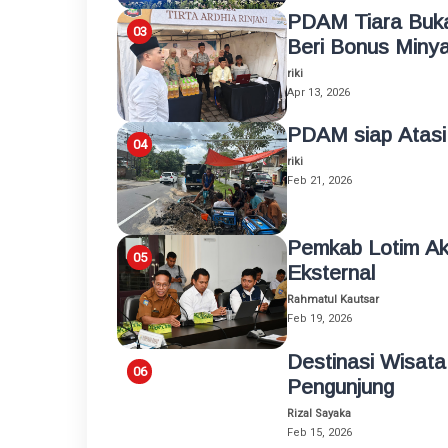
PDAM Tiara Buk
Beri Bonus Miny
riki
Apr 13, 2026
PDAM siap Atasi
riki
Feb 21, 2026
Pemkab Lotim A
Eksternal
Rahmatul Kautsar
Feb 19, 2026
Destinasi Wisata
Pengunjung
Rizal Sayaka
Feb 15, 2026