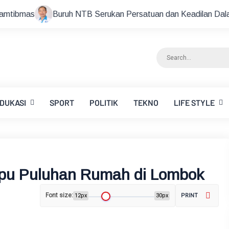
TB Serukan Persatuan dan Keadilan Dalam Berdemokrasi
G
DUKASI
SPORT
POLITIK
TEKNO
LIFE STYLE
apu Puluhan Rumah di Lombok
Font size:
12px
30px
PRINT