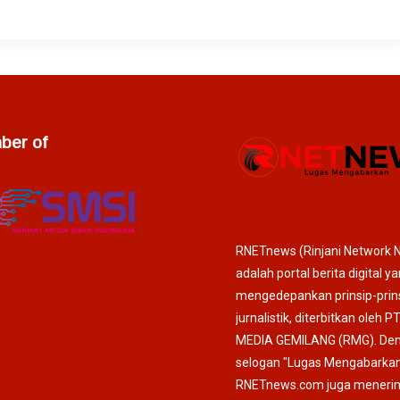
er of
RNETnews (Rinjani Network 
adalah portal berita digital y
mengedepankan prinsip-prin
jurnalistik, diterbitkan oleh P
MEDIA GEMILANG (RMG). De
selogan "Lugas Mengabarkan
RNETnews.com juga meneri