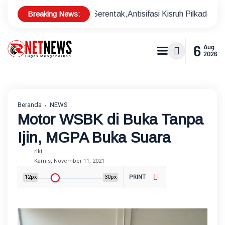
Breaking News:
des Serentak,Antisifasi Kisruh Pilkades
Sekda Lotim Siap
6
Aug
2026
Beranda
NEWS
Motor WSBK di Buka Tanpa
Ijin, MGPA Buka Suara
riki
Kamis, November 11, 2021
12px
30px
PRINT