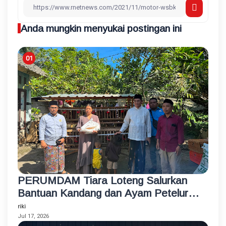
Anda mungkin menyukai postingan ini
PERUMDAM Tiara Loteng Salurkan
Bantuan Kandang dan Ayam Petelur
Rumahan untuk Santri Korban
riki
Kebakaran
Jul 17, 2026