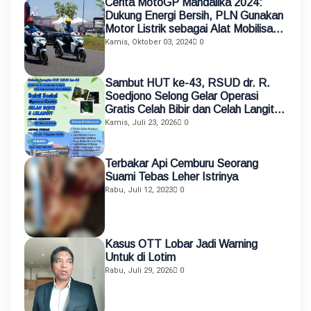
Cerita MotoGP Mandalika 2024:
Dukung Energi Bersih, PLN Gunakan
Motor Listrik sebagai Alat Mobilisasi
Petugas
Kamis, Oktober 03, 2024
0
Sambut HUT ke-43, RSUD dr. R.
Soedjono Selong Gelar Operasi
Gratis Celah Bibir dan Celah Langit-
Langit
Kamis, Juli 23, 2026
0
Terbakar Api Cemburu Seorang
Suami Tebas Leher Istrinya
Rabu, Juli 12, 2023
0
Kasus OTT Lobar Jadi Warning
Untuk di Lotim
Rabu, Juli 29, 2026
0