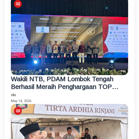
Wakili NTB, PDAM Lombok Tengah
Berhasil Meraih Penghargaan TOP
BUMD Bintang 4 Tahun 2026
riki
May 14, 2026