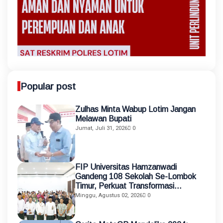
Popular post
Zulhas Minta Wabup Lotim Jangan
Melawan Bupati
Jumat, Juli 31, 2026
0
FIP Universitas Hamzanwadi
Gandeng 108 Sekolah Se-Lombok
Timur, Perkuat Transformasi
Pendidikan melalui Asistensi
Minggu, Agustus 02, 2026
0
Mengajar dan KKN Terintegrasi