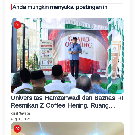
Anda mungkin menyukai postingan ini
Universitas Hamzanwadi dan Baznas RI
Resmikan Z Coffee Hening, Ruang
Usaha Inklusif bagi Penyandang
Rizal Sayaka
Disabilitas
Aug 09, 2026