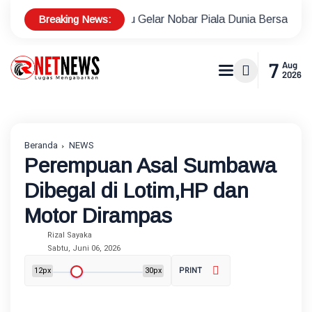
Breaking News:
yoran Baru Gelar Nobar Piala Dunia Bersama Warga, Pererat S
7
Aug
2026
Beranda
NEWS
Perempuan Asal Sumbawa
Dibegal di Lotim,HP dan
Motor Dirampas
Rizal Sayaka
Sabtu, Juni 06, 2026
12px
30px
PRINT