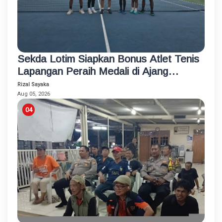
Sekda Lotim Siapkan Bonus Atlet Tenis
Lapangan Peraih Medali di Ajang
Porprov
Rizal Sayaka
Aug 05, 2026