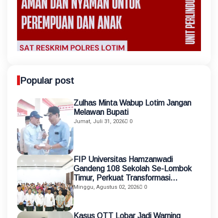
Popular post
Zulhas Minta Wabup Lotim Jangan
Melawan Bupati
Jumat, Juli 31, 2026
0
FIP Universitas Hamzanwadi
Gandeng 108 Sekolah Se-Lombok
Timur, Perkuat Transformasi
Pendidikan melalui Asistensi
Minggu, Agustus 02, 2026
0
Mengajar dan KKN Terintegrasi
Kasus OTT Lobar Jadi Warning