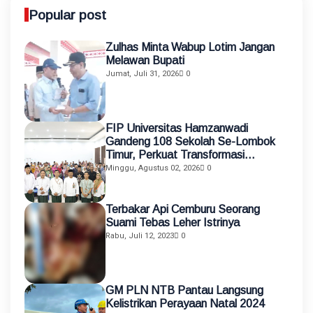
Popular post
Zulhas Minta Wabup Lotim Jangan
Melawan Bupati
Jumat, Juli 31, 2026
0
FIP Universitas Hamzanwadi
Gandeng 108 Sekolah Se-Lombok
Timur, Perkuat Transformasi
Pendidikan melalui Asistensi
Minggu, Agustus 02, 2026
0
Mengajar dan KKN Terintegrasi
Terbakar Api Cemburu Seorang
Suami Tebas Leher Istrinya
Rabu, Juli 12, 2023
0
GM PLN NTB Pantau Langsung
Kelistrikan Perayaan Natal 2024