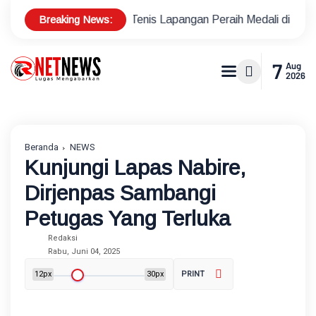
Breaking News:
s Atlet Tenis Lapangan Peraih Medali di Ajang Porprov
Po
7
Aug
2026
Beranda
NEWS
Kunjungi Lapas Nabire,
Dirjenpas Sambangi
Petugas Yang Terluka
Redaksi
Rabu, Juni 04, 2025
12px
30px
PRINT