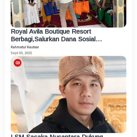
Royal Avila Boutique Resort
Berbagi,Salurkan Dana Sosial
Pendidikan Pada Anak-Anak Malimbu
Rahmatul Kautsar
Sept 05, 2025
LSM Sasaka Nusantara Dukung