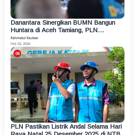
Danantara Sinergikan BUMN Bangun
Huntara di Aceh Tamiang, PLN
Sambung Listrik untuk Semua Rumah
Rahmatul Kautsar
dan Fasum
Feb 02, 2026
PLN Pastikan Listrik Andal Selama Hari
Raya Natal 25 Desember 2025 di NTB