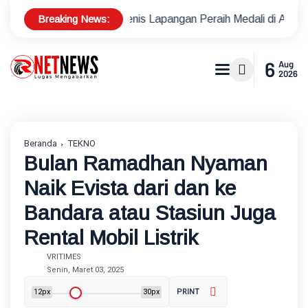
Breaking News:
 Atlet Tenis Lapangan Peraih Medali di Ajang Porprov
Pols
6
Aug
2026
Beranda
TEKNO
Bulan Ramadhan Nyaman
Naik Evista dari dan ke
Bandara atau Stasiun Juga
Rental Mobil Listrik
VRITIMES
Senin, Maret 03, 2025
12px
30px
PRINT