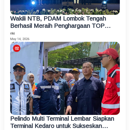
Wakili NTB, PDAM Lombok Tengah
Berhasil Meraih Penghargaan TOP
BUMD Bintang 4 Tahun 2026
riki
May 14, 2026
Pelindo Multi Terminal Lembar Siapkan
Terminal Kedaro untuk Sukseskan