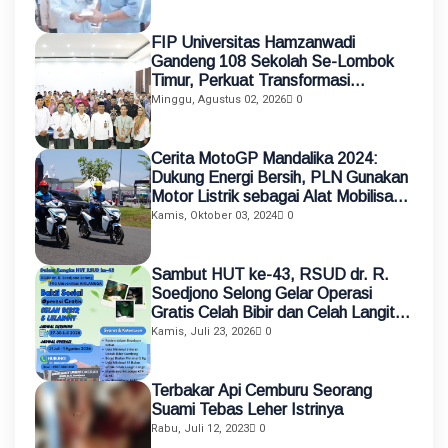
FIP Universitas Hamzanwadi
Gandeng 108 Sekolah Se-Lombok
Timur, Perkuat Transformasi
Pendidikan melalui Asistensi
Minggu, Agustus 02, 2026
0
Mengajar dan KKN Terintegrasi
Cerita MotoGP Mandalika 2024:
Dukung Energi Bersih, PLN Gunakan
Motor Listrik sebagai Alat Mobilisasi
Petugas
Kamis, Oktober 03, 2024
0
Sambut HUT ke-43, RSUD dr. R.
Soedjono Selong Gelar Operasi
Gratis Celah Bibir dan Celah Langit-
Langit
Kamis, Juli 23, 2026
0
Terbakar Api Cemburu Seorang
Suami Tebas Leher Istrinya
Rabu, Juli 12, 2023
0