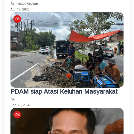
Program Mudik Gratis 2026
Rahmatul Kautsar
Apr 17, 2026
PDAM siap Atasi Keluhan Masyarakat
riki
Feb 21, 2026