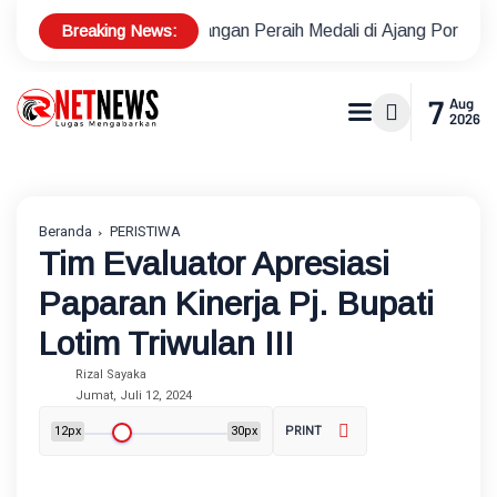
Breaking News:
is Lapangan Peraih Medali di Ajang Porprov
Polsek Metro K
7
Aug
2026
Beranda
PERISTIWA
Tim Evaluator Apresiasi
Paparan Kinerja Pj. Bupati
Lotim Triwulan III
Rizal Sayaka
Jumat, Juli 12, 2024
12px
30px
PRINT