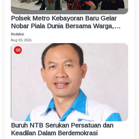
Polsek Metro Kebayoran Baru Gelar
Nobar Piala Dunia Bersama Warga,
Pererat Silaturahmi dan Jaga
Redaksi
Kamtibmas
Aug 03, 2026
Buruh NTB Serukan Persatuan dan
Keadilan Dalam Berdemokrasi