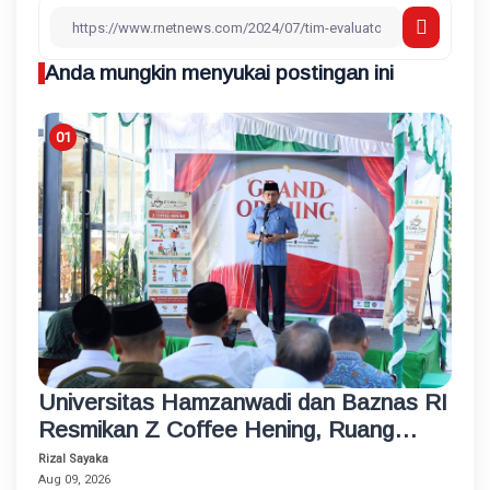
Anda mungkin menyukai postingan ini
Universitas Hamzanwadi dan Baznas RI
Resmikan Z Coffee Hening, Ruang
Usaha Inklusif bagi Penyandang
Rizal Sayaka
Disabilitas
Aug 09, 2026