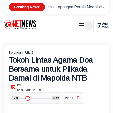
Breaking News:
let Tenis Lapangan Peraih Medali di Ajang Porprov
Polsek
7
Aug
2026
Beranda
RELIGI
Tokoh Lintas Agama Doa
Bersama untuk Pilkada
Damai di Mapolda NTB
RMG
Sabtu, Juni 29, 2024
12px
30px
PRINT