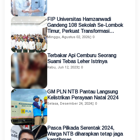
FIP Universitas Hamzanwadi
Gandeng 108 Sekolah Se-Lombok
Timur, Perkuat Transformasi
Pendidikan melalui Asistensi
Minggu, Agustus 02, 2026
0
Mengajar dan KKN Terintegrasi
Terbakar Api Cemburu Seorang
Suami Tebas Leher Istrinya
Rabu, Juli 12, 2023
0
GM PLN NTB Pantau Langsung
Kelistrikan Perayaan Natal 2024
Selasa, Desember 24, 2024
0
Pasca Pilkada Serentak 2024,
Warga NTB diharapkan tetap jaga
kamtibmas