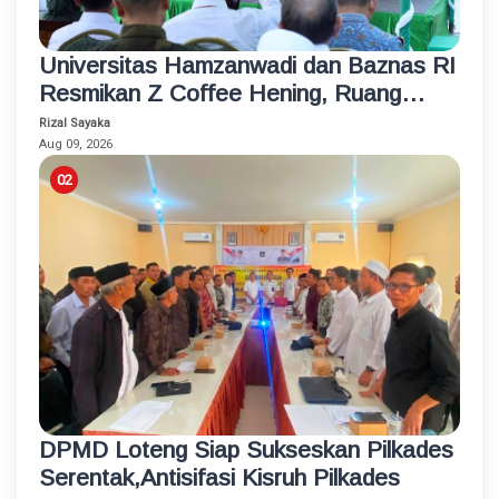
Universitas Hamzanwadi dan Baznas RI
Resmikan Z Coffee Hening, Ruang
Usaha Inklusif bagi Penyandang
Rizal Sayaka
Disabilitas
Aug 09, 2026
DPMD Loteng Siap Sukseskan Pilkades
Serentak,Antisifasi Kisruh Pilkades