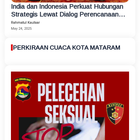
India dan Indonesia Perkuat Hubungan
Strategis Lewat Dialog Perencanaan
Kebijakan di Jakarta
Rahmatul Kautsar
May 24, 2025
PERKIRAAN CUACA KOTA MATARAM