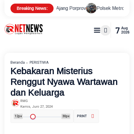
Breaking News:
ali di Ajang Porprov
Polsek Metro Kebayoran Baru Gelar 
7
Aug
2026
Beranda
PERISTIWA
Kebakaran Misterius
Renggut Nyawa Wartawan
dan Keluarga
RMG
Kamis, Juni 27, 2024
12px
30px
PRINT