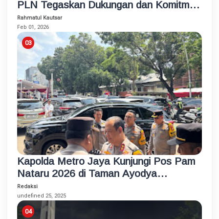
PLN Tegaskan Dukungan dan Komitmen
Jaga Keandalan dan Kualitas Layanan
Rahmatul Kautsar
Feb 01, 2026
Kapolda Metro Jaya Kunjungi Pos Pam
Nataru 2026 di Taman Ayodya
Kebayoran Baru
Redaksi
undefined 25, 2025