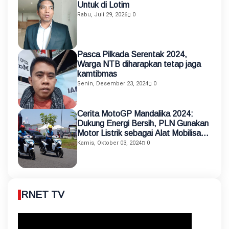
Untuk di Lotim
Rabu, Juli 29, 2026
0
Pasca Pilkada Serentak 2024,
Warga NTB diharapkan tetap jaga
kamtibmas
Senin, Desember 23, 2024
0
Cerita MotoGP Mandalika 2024:
Dukung Energi Bersih, PLN Gunakan
Motor Listrik sebagai Alat Mobilisasi
Petugas
Kamis, Oktober 03, 2024
0
RNET TV