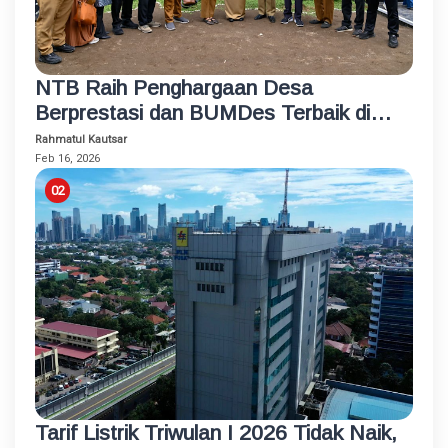
NTB Raih Penghargaan Desa
Berprestasi dan BUMDes Terbaik di
Hardesnas 2026
Rahmatul Kautsar
Feb 16, 2026
Tarif Listrik Triwulan I 2026 Tidak Naik,