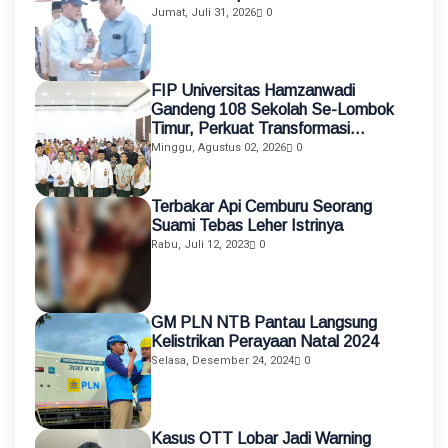
Jumat, Juli 31, 2026
0
FIP Universitas Hamzanwadi
Gandeng 108 Sekolah Se-Lombok
Timur, Perkuat Transformasi
Pendidikan melalui Asistensi
Minggu, Agustus 02, 2026
0
Mengajar dan KKN Terintegrasi
Terbakar Api Cemburu Seorang
Suami Tebas Leher Istrinya
Rabu, Juli 12, 2023
0
GM PLN NTB Pantau Langsung
Kelistrikan Perayaan Natal 2024
Selasa, Desember 24, 2024
0
Kasus OTT Lobar Jadi Warning