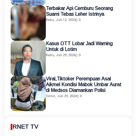
Terbakar Api Cemburu Seorang
Suami Tebas Leher Istrinya
Rabu, Juli 12, 2023
0
Kasus OTT Lobar Jadi Warning
Untuk di Lotim
Rabu, Juli 29, 2026
0
Viral,Tiktoker Perempuan Asal
Aikmel Kondisi Mabok Umbar Aurat
di Medsos Diamankan Polisi
Senin, Juli 29, 2024
0
RNET TV