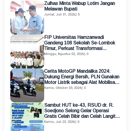
Zulhas Minta Wabup Lotim Jangan
Melawan Bupati
Jumat, Juli 31, 2026
0
FIP Universitas Hamzanwadi
Gandeng 108 Sekolah Se-Lombok
Timur, Perkuat Transformasi
Pendidikan melalui Asistensi
Minggu, Agustus 02, 2026
0
Mengajar dan KKN Terintegrasi
Cerita MotoGP Mandalika 2024:
Dukung Energi Bersih, PLN Gunakan
Motor Listrik sebagai Alat Mobilisasi
Petugas
Kamis, Oktober 03, 2024
0
Sambut HUT ke-43, RSUD dr. R.
Soedjono Selong Gelar Operasi
Gratis Celah Bibir dan Celah Langit-
Langit
Kamis, Juli 23, 2026
0