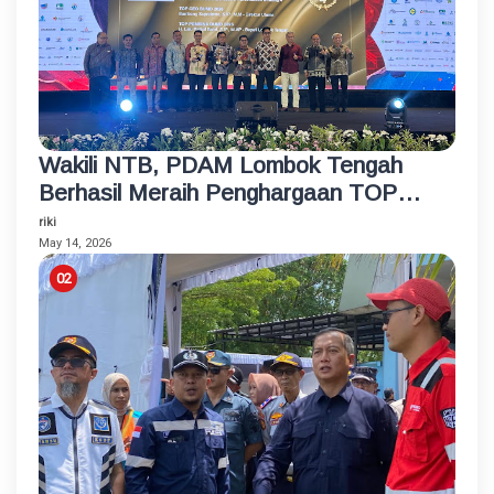
Wakili NTB, PDAM Lombok Tengah
Berhasil Meraih Penghargaan TOP
BUMD Bintang 4 Tahun 2026
riki
May 14, 2026