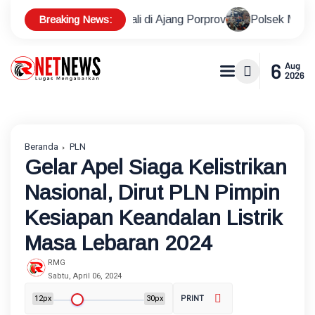
Breaking News:
 Medali di Ajang Porprov
Polsek Metro Kebayoran Baru Gel
6
Aug
2026
Beranda
PLN
Gelar Apel Siaga Kelistrikan
Nasional, Dirut PLN Pimpin
Kesiapan Keandalan Listrik
Masa Lebaran 2024
RMG
Sabtu, April 06, 2024
12px
30px
PRINT