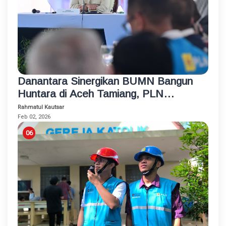
Danantara Sinergikan BUMN Bangun
Huntara di Aceh Tamiang, PLN
Sambung Listrik untuk Semua Rumah
Rahmatul Kautsar
dan Fasum
Feb 02, 2026