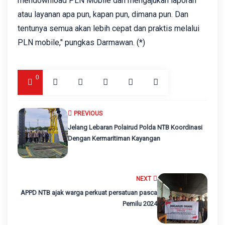
mendownload PLN Mobile dan mengajukan laporan
atau layanan apa pun, kapan pun, dimana pun. Dan
tentunya semua akan lebih cepat dan praktis melalui
PLN mobile," pungkas Darmawan. (*)
0
PREVIOUS
Jelang Lebaran Polairud Polda NTB Koordinasi
Dengan Kermaritiman Kayangan
NEXT
APPD NTB ajak warga perkuat persatuan pasca
Pemilu 2024