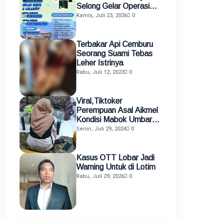
Selong Gelar Operasi
Gratis Celah Bibir dan
Kamis, Juli 23, 2026
0
Celah Langit-Langit
Terbakar Api Cemburu
Seorang Suami Tebas
Leher Istrinya
Rabu, Juli 12, 2023
0
Viral,Tiktoker
Perempuan Asal Aikmel
Kondisi Mabok Umbar
Aurat di Medsos
Senin, Juli 29, 2024
0
Diamankan Polisi
Kasus OTT Lobar Jadi
Warning Untuk di Lotim
Rabu, Juli 29, 2026
0