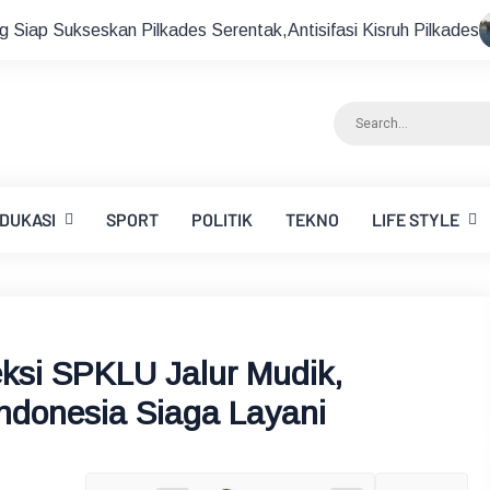
s Serentak,Antisifasi Kisruh Pilkades
Sekda Lotim Siapka
DUKASI
SPORT
POLITIK
TEKNO
LIFE STYLE
ksi SPKLU Jalur Mudik,
Indonesia Siaga Layani