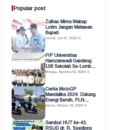
Popular post
Zulhas Minta Wabup
Lotim Jangan Melawan
Bupati
Jumat, Juli 31, 2026
0
FIP Universitas
Hamzanwadi Gandeng
108 Sekolah Se-Lombok
Timur, Perkuat
Minggu, Agustus 02, 2026
0
Transformasi Pendidikan
melalui Asistensi
Mengajar dan KKN
Cerita MotoGP
Terintegrasi
Mandalika 2024: Dukung
Energi Bersih, PLN
Gunakan Motor Listrik
Kamis, Oktober 03, 2024
0
sebagai Alat Mobilisasi
Petugas
Sambut HUT ke-43,
RSUD dr. R. Soedjono