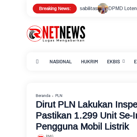
Breaking News:
enyandang Disabilitas
DPMD Loteng Siap Sukseskan Pilkade
NASIONAL
HUKRIM
EKBIS
E
Beranda
PLN
Dirut PLN Lakukan Inspe
Pastikan 1.299 Unit Se-
Pengguna Mobil Listrik
RMG