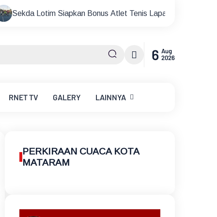
n Bonus Atlet Tenis Lapangan Peraih Medali di Ajang Porprov
6
Aug
2026
RNET
TV
GALERY
LAINNYA
PERKIRAAN CUACA KOTA
MATARAM