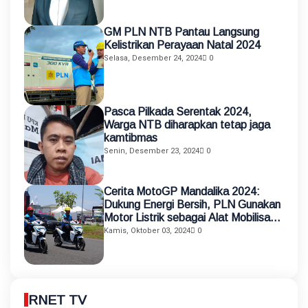
GM PLN NTB Pantau Langsung
Kelistrikan Perayaan Natal 2024
Selasa, Desember 24, 2024
0
Pasca Pilkada Serentak 2024,
Warga NTB diharapkan tetap jaga
kamtibmas
Senin, Desember 23, 2024
0
Cerita MotoGP Mandalika 2024:
Dukung Energi Bersih, PLN Gunakan
Motor Listrik sebagai Alat Mobilisasi
Petugas
Kamis, Oktober 03, 2024
0
RNET TV