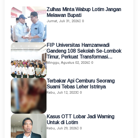
Zulhas Minta Wabup Lotim Jangan
Melawan Bupati
Jumat, Juli 31, 2026
0
FIP Universitas Hamzanwadi
Gandeng 108 Sekolah Se-Lombok
Timur, Perkuat Transformasi
Pendidikan melalui Asistensi
Minggu, Agustus 02, 2026
0
Mengajar dan KKN Terintegrasi
Terbakar Api Cemburu Seorang
Suami Tebas Leher Istrinya
Rabu, Juli 12, 2023
0
Kasus OTT Lobar Jadi Warning
Untuk di Lotim
Rabu, Juli 29, 2026
0