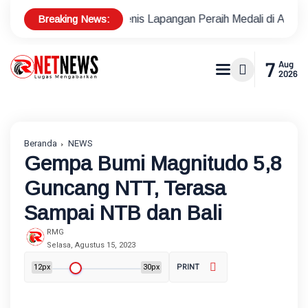
Breaking News:
us Atlet Tenis Lapangan Peraih Medali di Ajang Porprov
Po
7
Aug
2026
Beranda
NEWS
Gempa Bumi Magnitudo 5,8
Guncang NTT, Terasa
Sampai NTB dan Bali
RMG
Selasa, Agustus 15, 2023
12px
30px
PRINT