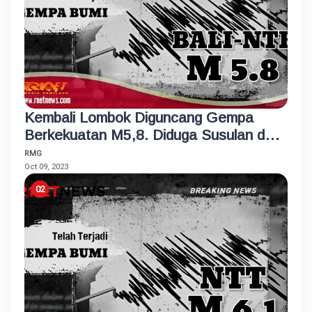
Kembali Lombok Diguncang Gempa
Berkekuatan M5,8. Diduga Susulan dari
Gempa Utama M7,4
RMG
Oct 09, 2023