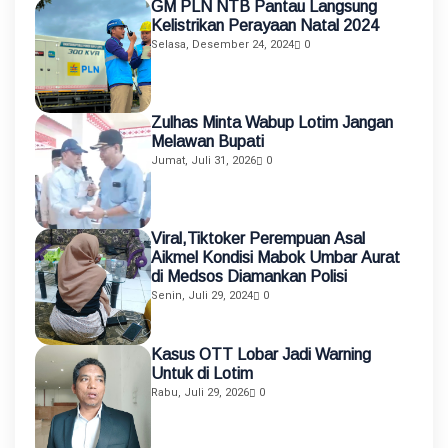
GM PLN NTB Pantau Langsung
Kelistrikan Perayaan Natal 2024
Selasa, Desember 24, 2024
0
Zulhas Minta Wabup Lotim Jangan
Melawan Bupati
Jumat, Juli 31, 2026
0
Viral,Tiktoker Perempuan Asal
Aikmel Kondisi Mabok Umbar Aurat
di Medsos Diamankan Polisi
Senin, Juli 29, 2024
0
Kasus OTT Lobar Jadi Warning
Untuk di Lotim
Rabu, Juli 29, 2026
0