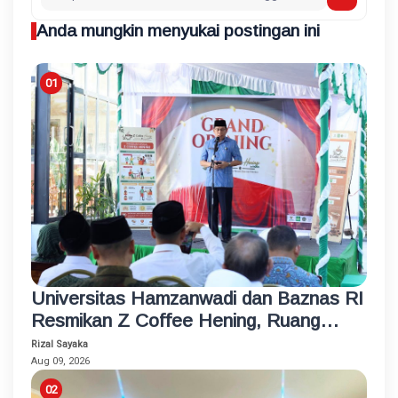
Anda mungkin menyukai postingan ini
Universitas Hamzanwadi dan Baznas RI
Resmikan Z Coffee Hening, Ruang
Usaha Inklusif bagi Penyandang
Rizal Sayaka
Disabilitas
Aug 09, 2026