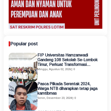
Popular post
FIP Universitas Hamzanwadi
Gandeng 108 Sekolah Se-Lombok
Timur, Perkuat Transformasi
Pendidikan melalui Asistensi
Minggu, Agustus 02, 2026
0
Mengajar dan KKN Terintegrasi
Pasca Pilkada Serentak 2024,
Warga NTB diharapkan tetap jaga
kamtibmas
Senin, Desember 23, 2024
0