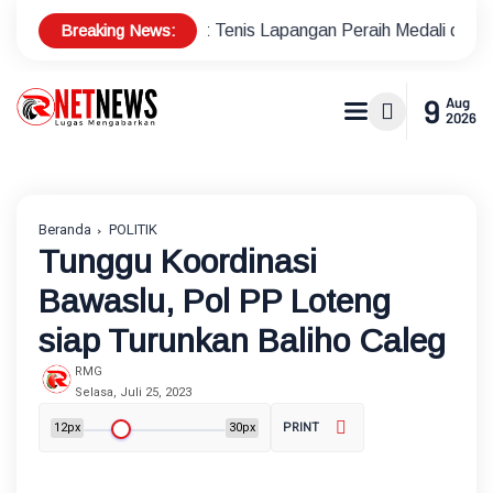
Breaking News:
s Atlet Tenis Lapangan Peraih Medali di Ajang Porprov
Po
9
Aug
2026
Beranda
POLITIK
Tunggu Koordinasi
Bawaslu, Pol PP Loteng
siap Turunkan Baliho Caleg
RMG
Selasa, Juli 25, 2023
12px
30px
PRINT