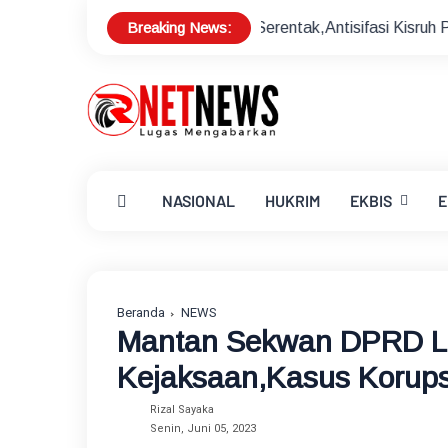
Breaking News:
skan Pilkades Serentak,Antisifasi Kisruh Pilkades
Sekda 
NASIONAL
HUKRIM
EKBIS
E
Beranda
NEWS
Mantan Sekwan DPRD Lo
Kejaksaan,Kasus Korups
Rizal Sayaka
Senin, Juni 05, 2023