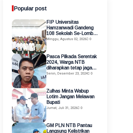
Popular post
FIP Universitas
Hamzanwadi Gandeng
108 Sekolah Se-Lombok
Timur, Perkuat
Minggu, Agustus 02, 2026
0
Transformasi Pendidikan
melalui Asistensi
Mengajar dan KKN
Pasca Pilkada Serentak
Terintegrasi
2024, Warga NTB
diharapkan tetap jaga
kamtibmas
Senin, Desember 23, 2024
0
Zulhas Minta Wabup
Lotim Jangan Melawan
Bupati
Jumat, Juli 31, 2026
0
GM PLN NTB Pantau
Langsung Kelistrikan