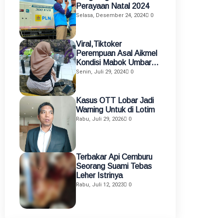
Perayaan Natal 2024
Selasa, Desember 24, 2024
0
Viral,Tiktoker
Perempuan Asal Aikmel
Kondisi Mabok Umbar
Aurat di Medsos
Senin, Juli 29, 2024
0
Diamankan Polisi
Kasus OTT Lobar Jadi
Warning Untuk di Lotim
Rabu, Juli 29, 2026
0
Terbakar Api Cemburu
Seorang Suami Tebas
Leher Istrinya
Rabu, Juli 12, 2023
0