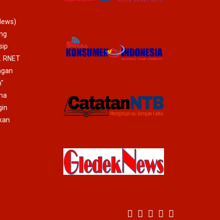
News)
ang
sip
T. RNET
ngan
"
ma
gin
mkan