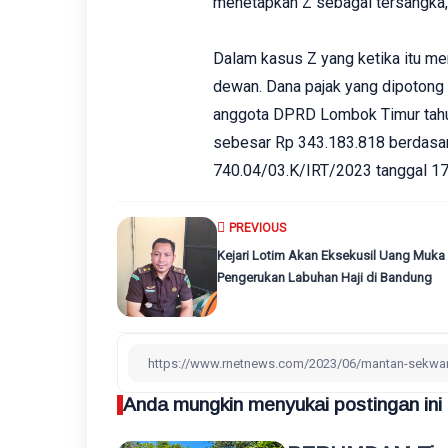
menetapkan Z sebagai tersangka,”
Dalam kasus Z yang ketika itu m
dewan. Dana pajak yang dipotong i
anggota DPRD Lombok Timur tahun
sebesar Rp 343.183.818 berdasar
740.04/03.K/IRT/2023 tanggal 17
PREVIOUS
Kejari Lotim Akan Eksekusil Uang Muka
Pengerukan Labuhan Haji di Bandung
Anda mungkin menyukai postingan ini