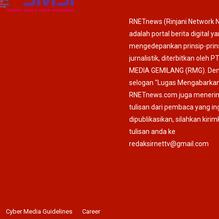
RNETnews (Rinjani Network 
adalah portal berita digital y
mengedepankan prinsip-prin
jurnalistik, diterbitkan oleh P
MEDIA GEMILANG (RMG). De
selogan "Lugas Mengabarkan
RNETnews.com juga meneri
tulisan dari pembaca yang in
dipublikasikan, silahkan kiri
tulisan anda ke
redaksirnettv@gmail.com
Cyber Media Guidelines
Career