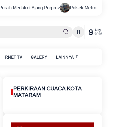
ang Porprov
Polsek Metro Kebayoran Baru Gelar Nobar Pial
9
Aug
2026
RNET
TV
GALERY
LAINNYA
PERKIRAAN CUACA KOTA
MATARAM