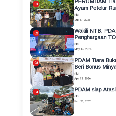
PERUMDAM Tiara
Ayam Petelur Ru
riki
Jul 17, 2026
Wakili NTB, PDA
Penghargaan TO
riki
May 14, 2026
PDAM Tiara Buk
Beri Bonus Miny
riki
Apr 13, 2026
PDAM siap Atasi
riki
Feb 21, 2026