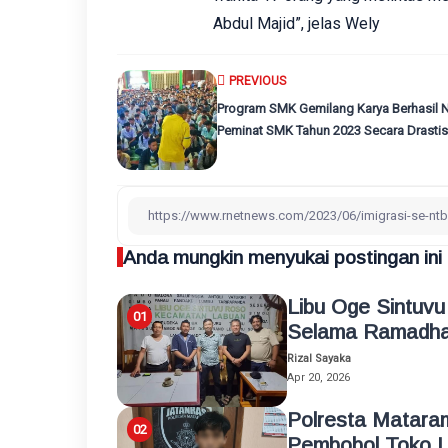
Abdul Majid”, jelas Wely
PREVIOUS
Program SMK Gemilang Karya Berhasil 
Peminat SMK Tahun 2023 Secara Drastis
Anda mungkin menyukai postingan ini
Libu Oge Sintuv
Selama Ramadha
Rizal Sayaka
Apr 20, 2026
Polresta Mataram
Pembobol Toko L