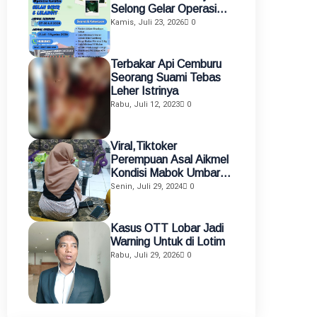
Selong Gelar Operasi
Gratis Celah Bibir dan
Kamis, Juli 23, 2026
0
Celah Langit-Langit
Terbakar Api Cemburu
Seorang Suami Tebas
Leher Istrinya
Rabu, Juli 12, 2023
0
Viral,Tiktoker
Perempuan Asal Aikmel
Kondisi Mabok Umbar
Aurat di Medsos
Senin, Juli 29, 2024
0
Diamankan Polisi
Kasus OTT Lobar Jadi
Warning Untuk di Lotim
Rabu, Juli 29, 2026
0