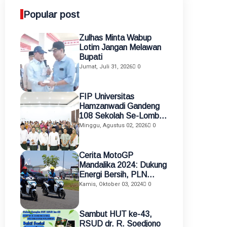
Popular post
Zulhas Minta Wabup
Lotim Jangan Melawan
Bupati
Jumat, Juli 31, 2026
0
FIP Universitas
Hamzanwadi Gandeng
108 Sekolah Se-Lombok
Timur, Perkuat
Minggu, Agustus 02, 2026
0
Transformasi Pendidikan
melalui Asistensi
Mengajar dan KKN
Cerita MotoGP
Terintegrasi
Mandalika 2024: Dukung
Energi Bersih, PLN
Gunakan Motor Listrik
Kamis, Oktober 03, 2024
0
sebagai Alat Mobilisasi
Petugas
Sambut HUT ke-43,
RSUD dr. R. Soedjono