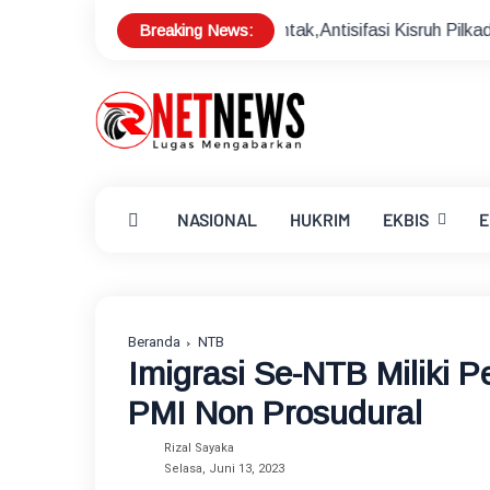
Breaking News:
ilkades Serentak,Antisifasi Kisruh Pilkades
Sekda Lotim 
NASIONAL
HUKRIM
EKBIS
E
Beranda
NTB
Imigrasi Se-NTB Miliki 
PMI Non Prosudural
Rizal Sayaka
Selasa, Juni 13, 2023