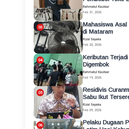
Rahmatul Kautsar
Feb 31, 2026
Mahasiswa Asal 
di Mataram
Rizal Sayaka
Feb 20, 2026
Keributan Terjad
Digembok
Rahmatul Kautsar
Feb 19, 2026
Residivis Curan
Sabu Ikut Terser
Rizal Sayaka
Feb 09, 2026
Pelaku Dugaan P