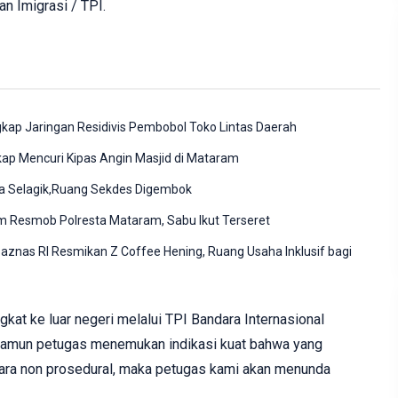
n Imigrasi / TPI.
kap Jaringan Residivis Pembobol Toko Lintas Daerah
ap Mencuri Kipas Angin Masjid di Mataram
esa Selagik,Ruang Sekdes Digembok
im Resmob Polresta Mataram, Sabu Ikut Terseret
znas RI Resmikan Z Coffee Hening, Ruang Usaha Inklusif bagi
kat ke luar negeri melalui TPI Bandara Internasional
 namun petugas menemukan indikasi kuat bahwa yang
ara non prosedural, maka petugas kami akan menunda