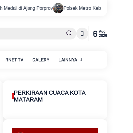
rprov
Polsek Metro Kebayoran Baru Gelar Nobar Piala Dun
6
Aug
2026
RNET
TV
GALERY
LAINNYA
PERKIRAAN CUACA KOTA
MATARAM