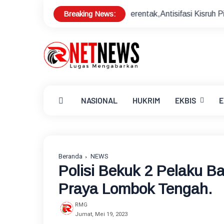
Breaking News:
 Pilkades Serentak,Antisifasi Kisruh Pilkades
Sekda Loti
NASIONAL
HUKRIM
EKBIS
E
Beranda
NEWS
Polisi Bekuk 2 Pelaku B
Praya Lombok Tengah.
RMG
Jumat, Mei 19, 2023