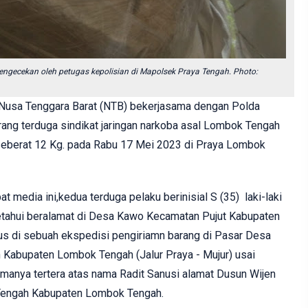
engecekan oleh petugas kepolisian di Mapolsek Praya Tengah. Photo:
Nusa Tenggara Barat (NTB) bekerjasama dengan Polda
rang terduga sindikat jaringan narkoba asal Lombok Tengah
berat 12 Kg. pada Rabu 17 Mei 2023 di Praya Lombok
at media ini,k
edua terduga pelaku berinisial
S (35) laki-laki
ketahui beralamat di Desa Kawo Kecamatan Pujut Kabupaten
us di sebuah ekspedisi pengiriamn barang di Pasar Desa
Kabupaten Lombok Tengah (Jalur Praya - Mujur) usai
manya tertera atas nama Radit Sanusi alamat Dusun Wijen
Tengah Kabupaten Lombok Tengah.