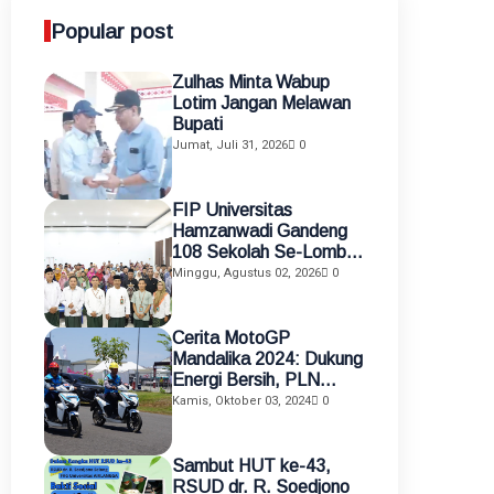
Popular post
Zulhas Minta Wabup
Lotim Jangan Melawan
Bupati
Jumat, Juli 31, 2026
0
FIP Universitas
Hamzanwadi Gandeng
108 Sekolah Se-Lombok
Timur, Perkuat
Minggu, Agustus 02, 2026
0
Transformasi Pendidikan
melalui Asistensi
Mengajar dan KKN
Cerita MotoGP
Terintegrasi
Mandalika 2024: Dukung
Energi Bersih, PLN
Gunakan Motor Listrik
Kamis, Oktober 03, 2024
0
sebagai Alat Mobilisasi
Petugas
Sambut HUT ke-43,
RSUD dr. R. Soedjono