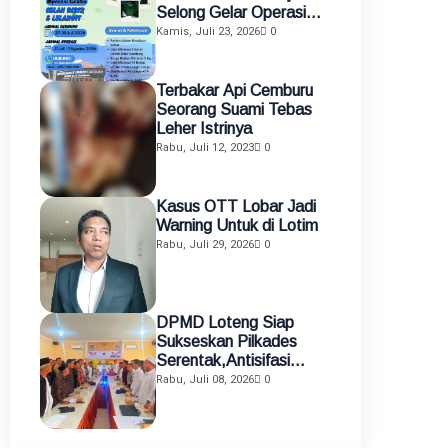
Selong Gelar Operasi
Gratis Celah Bibir dan
Kamis, Juli 23, 2026
0
Celah Langit-Langit
Terbakar Api Cemburu
Seorang Suami Tebas
Leher Istrinya
Rabu, Juli 12, 2023
0
Kasus OTT Lobar Jadi
Warning Untuk di Lotim
Rabu, Juli 29, 2026
0
DPMD Loteng Siap
Sukseskan Pilkades
Serentak,Antisifasi
Kisruh Pilkades
Rabu, Juli 08, 2026
0