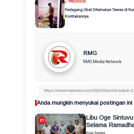
PREVIOUS
Pedagang Obat Ditemukan Tewas di R
Kontrakannya ‎
RMG
RMG Media Network
Anda mungkin menyukai postingan ini
Libu Oge Sintuv
Selama Ramadha
Rizal Sayaka