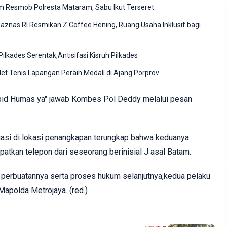
im Resmob Polresta Mataram, Sabu Ikut Terseret
znas RI Resmikan Z Coffee Hening, Ruang Usaha Inklusif bagi
lkades Serentak,Antisifasi Kisruh Pilkades
et Tenis Lapangan Peraih Medali di Ajang Porprov
Kabid Humas ya" jawab Kombes Pol Deddy melalui pesan
.
rogasi di lokasi penangkapan terungkap bahwa keduanya
tkan telepon dari seseorang berinisial J asal Batam.
erbuatannya serta proses hukum selanjutnya,kedua pelaku
Mapolda Metrojaya. (red.)