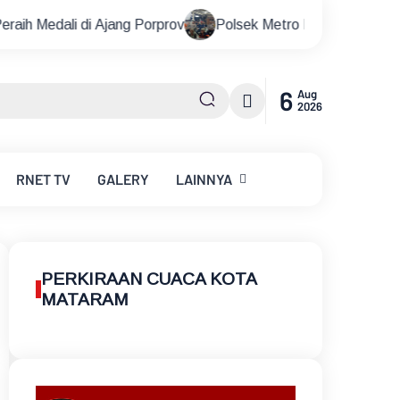
Porprov
Polsek Metro Kebayoran Baru Gelar Nobar Piala D
6
Aug
2026
RNET
TV
GALERY
LAINNYA
PERKIRAAN CUACA KOTA
MATARAM