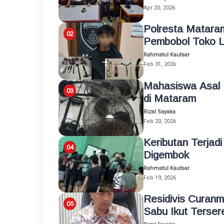
Apr 20, 2026
Polresta Mataram
Pembobol Toko L
Rahmatul Kautsar
Feb 31, 2026
Mahasiswa Asal 
di Mataram
Rizal Sayaka
Feb 20, 2026
Keributan Terjad
Digembok
Rahmatul Kautsar
Feb 19, 2026
Residivis Curan
Sabu Ikut Terser