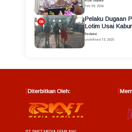
Rizal Sayaka
Feb 09, 2026
Pelaku Dugaan P
Lotim Usai Kabur
Redaksi
undefined 13, 2025
Diterbitkan Oleh:
Memb
PT. RNET MEDIA GEMILANG