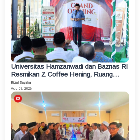
Universitas Hamzanwadi dan Baznas RI
Resmikan Z Coffee Hening, Ruang
Usaha Inklusif bagi Penyandang
Rizal Sayaka
Disabilitas
Aug 09, 2026