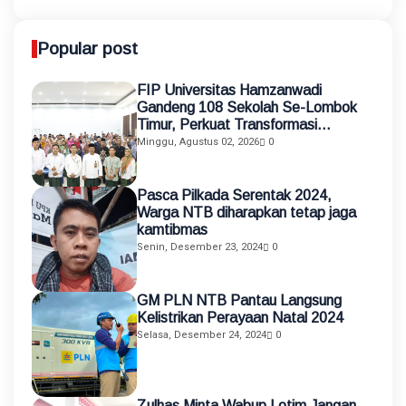
Popular post
FIP Universitas Hamzanwadi
Gandeng 108 Sekolah Se-Lombok
Timur, Perkuat Transformasi
Pendidikan melalui Asistensi
Minggu, Agustus 02, 2026
0
Mengajar dan KKN Terintegrasi
Pasca Pilkada Serentak 2024,
Warga NTB diharapkan tetap jaga
kamtibmas
Senin, Desember 23, 2024
0
GM PLN NTB Pantau Langsung
Kelistrikan Perayaan Natal 2024
Selasa, Desember 24, 2024
0
Zulhas Minta Wabup Lotim Jangan