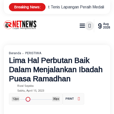
Breaking News:
us Atlet Tenis Lapangan Peraih Medali di Ajang Porprov
Po
9
Aug
2026
Beranda
PERISTIWA
Lima Hal Perbutan Baik
Dalam Menjalankan Ibadah
Puasa Ramadhan
Rizal Sayaka
Sabtu, April 15, 2023
12px
30px
PRINT