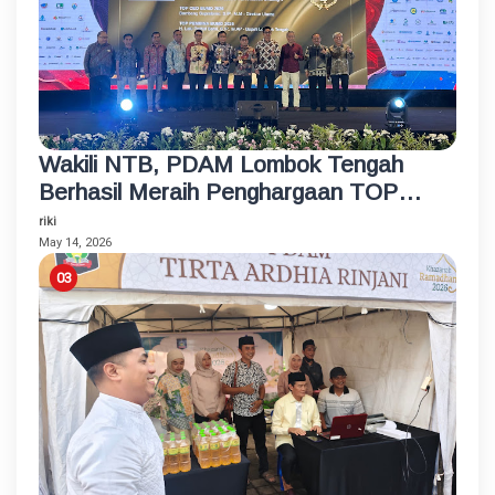
Wakili NTB, PDAM Lombok Tengah
Berhasil Meraih Penghargaan TOP
BUMD Bintang 4 Tahun 2026
riki
May 14, 2026