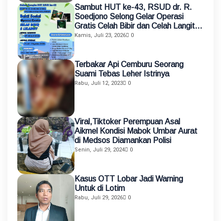
Sambut HUT ke-43, RSUD dr. R.
Soedjono Selong Gelar Operasi
Gratis Celah Bibir dan Celah Langit-
Langit
Kamis, Juli 23, 2026
0
Terbakar Api Cemburu Seorang
Suami Tebas Leher Istrinya
Rabu, Juli 12, 2023
0
Viral,Tiktoker Perempuan Asal
Aikmel Kondisi Mabok Umbar Aurat
di Medsos Diamankan Polisi
Senin, Juli 29, 2024
0
Kasus OTT Lobar Jadi Warning
Untuk di Lotim
Rabu, Juli 29, 2026
0