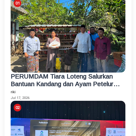
PERUMDAM Tiara Loteng Salurkan
Bantuan Kandang dan Ayam Petelur
Rumahan untuk Santri Korban
riki
Kebakaran
Jul 17, 2026