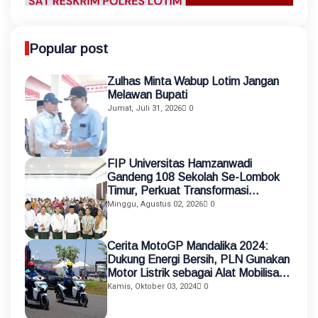
Popular post
Zulhas Minta Wabup Lotim Jangan
Melawan Bupati
Jumat, Juli 31, 2026
0
FIP Universitas Hamzanwadi
Gandeng 108 Sekolah Se-Lombok
Timur, Perkuat Transformasi
Pendidikan melalui Asistensi
Minggu, Agustus 02, 2026
0
Mengajar dan KKN Terintegrasi
Cerita MotoGP Mandalika 2024:
Dukung Energi Bersih, PLN Gunakan
Motor Listrik sebagai Alat Mobilisasi
Petugas
Kamis, Oktober 03, 2024
0