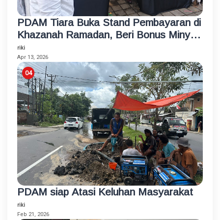
PDAM Tiara Buka Stand Pembayaran di
Khazanah Ramadan, Beri Bonus Minyak
Goreng
riki
Apr 13, 2026
PDAM siap Atasi Keluhan Masyarakat
riki
Feb 21, 2026