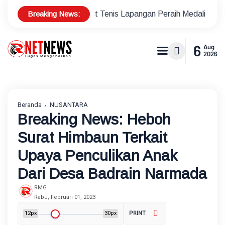
Breaking News:
us Atlet Tenis Lapangan Peraih Medali di Ajang Porprov
P
6
Aug
2026
Beranda
NUSANTARA
Breaking News: Heboh
Surat Himbaun Terkait
Upaya Penculikan Anak
Dari Desa Badrain Narmada
RMG
Rabu, Februari 01, 2023
12px
30px
PRINT