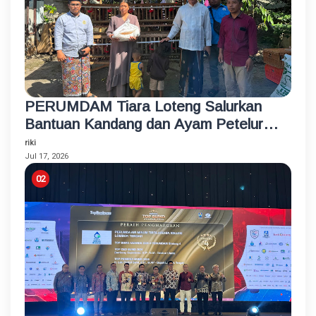
PERUMDAM Tiara Loteng Salurkan
Bantuan Kandang dan Ayam Petelur
Rumahan untuk Santri Korban
riki
Kebakaran
Jul 17, 2026