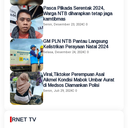
Pasca Pilkada Serentak 2024,
Warga NTB diharapkan tetap jaga
kamtibmas
Senin, Desember 23, 2024
0
GM PLN NTB Pantau Langsung
Kelistrikan Perayaan Natal 2024
Selasa, Desember 24, 2024
0
Viral,Tiktoker Perempuan Asal
Aikmel Kondisi Mabok Umbar Aurat
di Medsos Diamankan Polisi
Senin, Juli 29, 2024
0
RNET TV