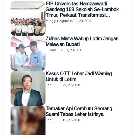
FIP Universitas Hamzanwadi
Gandeng 108 Sekolah Se-Lombok
Timur, Perkuat Transformasi
Pendidikan melalui Asistensi
Minggu, Agustus 02, 2026
0
Mengajar dan KKN Terintegrasi
Zulhas Minta Wabup Lotim Jangan
Melawan Bupati
Jumat, Juli 31, 2026
0
Kasus OTT Lobar Jadi Warning
Untuk di Lotim
Rabu, Juli 29, 2026
0
Terbakar Api Cemburu Seorang
Suami Tebas Leher Istrinya
Rabu, Juli 12, 2023
0