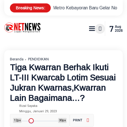
Breaking News:
Polsek Metro Kebayoran Baru Gelar Nobar Piala Dunia Bersa
7
Aug
2026
Beranda
PENDIDIKAN
Tiga Kwarran Berhak Ikuti
LT-III Kwarcab Lotim Sesuai
Jukran Kwarnas,Kwarran
Lain Bagaimana...?
Rizal Sayaka
Minggu, Januari 29, 2023
12px
30px
PRINT