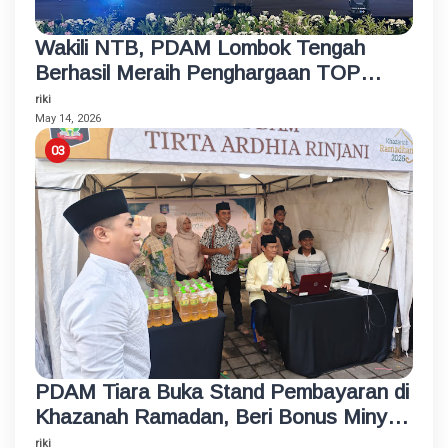
Wakili NTB, PDAM Lombok Tengah
Berhasil Meraih Penghargaan TOP
BUMD Bintang 4 Tahun 2026
riki
May 14, 2026
PDAM Tiara Buka Stand Pembayaran di
Khazanah Ramadan, Beri Bonus Minyak
Goreng
riki