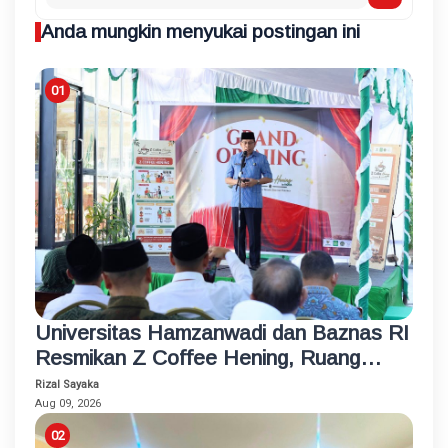
Anda mungkin menyukai postingan ini
Universitas Hamzanwadi dan Baznas RI
Resmikan Z Coffee Hening, Ruang
Usaha Inklusif bagi Penyandang
Rizal Sayaka
Disabilitas
Aug 09, 2026