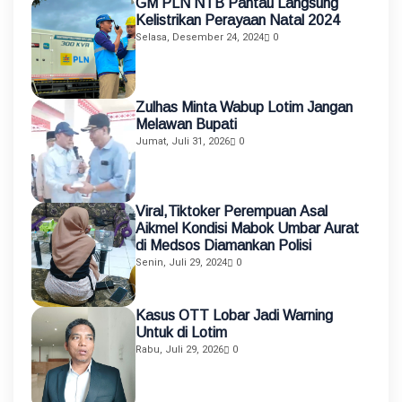
GM PLN NTB Pantau Langsung
Kelistrikan Perayaan Natal 2024
Selasa, Desember 24, 2024
0
Zulhas Minta Wabup Lotim Jangan
Melawan Bupati
Jumat, Juli 31, 2026
0
Viral,Tiktoker Perempuan Asal
Aikmel Kondisi Mabok Umbar Aurat
di Medsos Diamankan Polisi
Senin, Juli 29, 2024
0
Kasus OTT Lobar Jadi Warning
Untuk di Lotim
Rabu, Juli 29, 2026
0