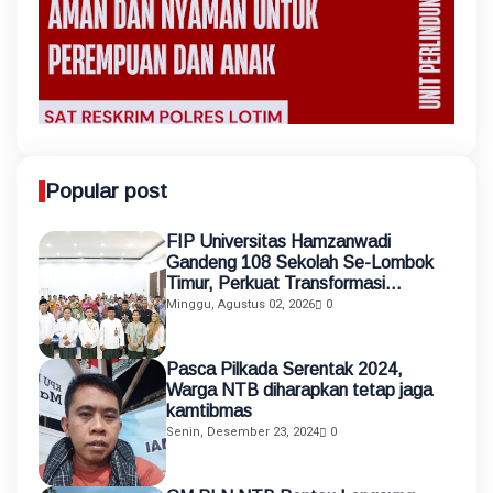
Popular post
FIP Universitas Hamzanwadi
Gandeng 108 Sekolah Se-Lombok
Timur, Perkuat Transformasi
Pendidikan melalui Asistensi
Minggu, Agustus 02, 2026
0
Mengajar dan KKN Terintegrasi
Pasca Pilkada Serentak 2024,
Warga NTB diharapkan tetap jaga
kamtibmas
Senin, Desember 23, 2024
0