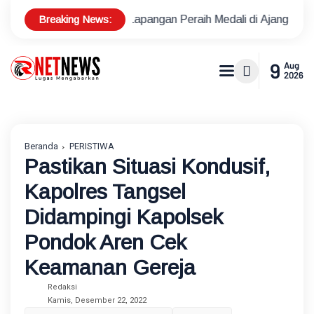
Breaking News:
 Tenis Lapangan Peraih Medali di Ajang Porprov
Polsek Me
9
Aug
2026
Beranda
PERISTIWA
Pastikan Situasi Kondusif,
Kapolres Tangsel
Didampingi Kapolsek
Pondok Aren Cek
Keamanan Gereja
Redaksi
Kamis, Desember 22, 2022