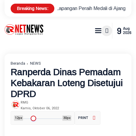
Breaking News:
 Tenis Lapangan Peraih Medali di Ajang Porprov
Polsek Me
9
Aug
2026
Beranda
NEWS
Ranperda Dinas Pemadam
Kebakaran Loteng Disetujui
DPRD
RMG
Kamis, Oktober 06, 2022
12px
30px
PRINT