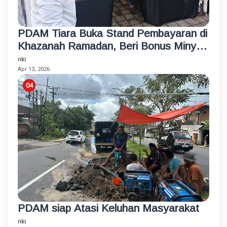
PDAM Tiara Buka Stand Pembayaran di
Khazanah Ramadan, Beri Bonus Minyak
Goreng
riki
Apr 13, 2026
PDAM siap Atasi Keluhan Masyarakat
riki