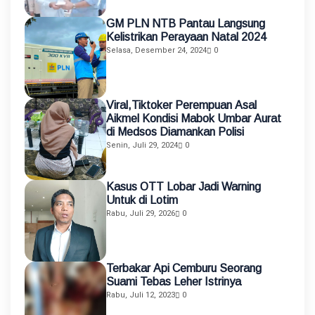
GM PLN NTB Pantau Langsung
Kelistrikan Perayaan Natal 2024
Selasa, Desember 24, 2024
0
Viral,Tiktoker Perempuan Asal
Aikmel Kondisi Mabok Umbar Aurat
di Medsos Diamankan Polisi
Senin, Juli 29, 2024
0
Kasus OTT Lobar Jadi Warning
Untuk di Lotim
Rabu, Juli 29, 2026
0
Terbakar Api Cemburu Seorang
Suami Tebas Leher Istrinya
Rabu, Juli 12, 2023
0