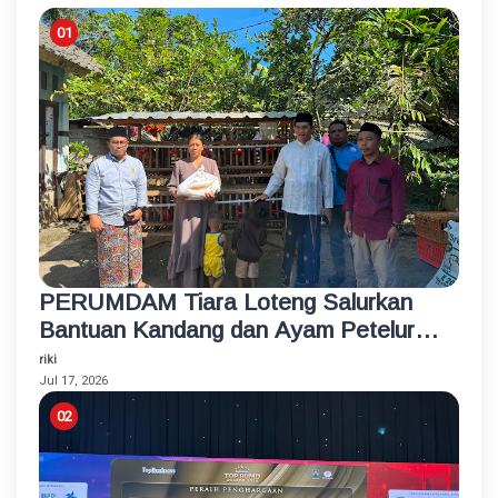
PERUMDAM Tiara Loteng Salurkan
Bantuan Kandang dan Ayam Petelur
Rumahan untuk Santri Korban
riki
Kebakaran
Jul 17, 2026