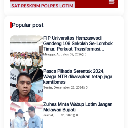
Popular post
FIP Universitas Hamzanwadi
Gandeng 108 Sekolah Se-Lombok
Timur, Perkuat Transformasi
Pendidikan melalui Asistensi
Minggu, Agustus 02, 2026
0
Mengajar dan KKN Terintegrasi
Pasca Pilkada Serentak 2024,
Warga NTB diharapkan tetap jaga
kamtibmas
Senin, Desember 23, 2024
0
Zulhas Minta Wabup Lotim Jangan
Melawan Bupati
Jumat, Juli 31, 2026
0