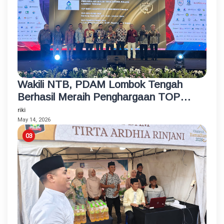
Wakili NTB, PDAM Lombok Tengah
Berhasil Meraih Penghargaan TOP
BUMD Bintang 4 Tahun 2026
riki
May 14, 2026