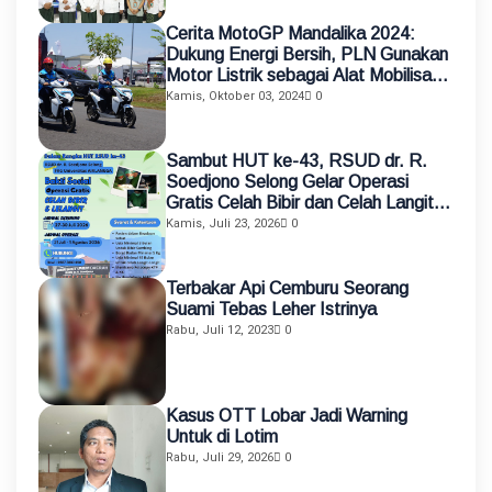
Cerita MotoGP Mandalika 2024:
Dukung Energi Bersih, PLN Gunakan
Motor Listrik sebagai Alat Mobilisasi
Petugas
Kamis, Oktober 03, 2024
0
Sambut HUT ke-43, RSUD dr. R.
Soedjono Selong Gelar Operasi
Gratis Celah Bibir dan Celah Langit-
Langit
Kamis, Juli 23, 2026
0
Terbakar Api Cemburu Seorang
Suami Tebas Leher Istrinya
Rabu, Juli 12, 2023
0
Kasus OTT Lobar Jadi Warning
Untuk di Lotim
Rabu, Juli 29, 2026
0