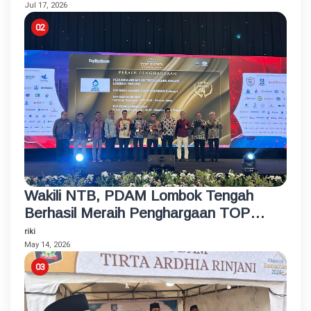
Kebakaran
Jul 17, 2026
Wakili NTB, PDAM Lombok Tengah
Berhasil Meraih Penghargaan TOP
BUMD Bintang 4 Tahun 2026
riki
May 14, 2026