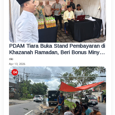
PDAM Tiara Buka Stand Pembayaran di
Khazanah Ramadan, Beri Bonus Minyak
Goreng
riki
Apr 13, 2026