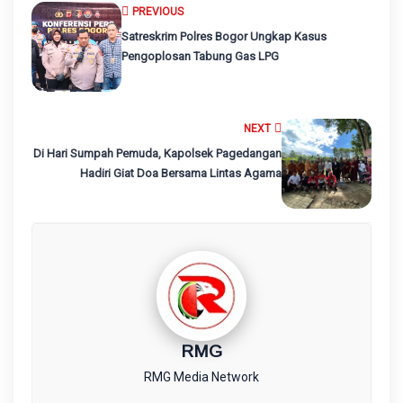
PREVIOUS
Satreskrim Polres Bogor Ungkap Kasus
Pengoplosan Tabung Gas LPG
NEXT
Di Hari Sumpah Pemuda, Kapolsek Pagedangan
Hadiri Giat Doa Bersama Lintas Agama
RMG
RMG Media Network