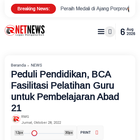
Breaking News:
angan Peraih Medali di Ajang Porprov
Polsek Metro Kebayo
6
Aug
2026
Beranda
NEWS
Peduli Pendidikan, BCA
Fasilitasi Pelatihan Guru
untuk Pembelajaran Abad
21
RMG
Jumat, Oktober 28, 2022
12px
30px
PRINT