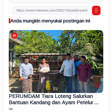
Anda mungkin menyukai postingan ini
PERUMDAM Tiara Loteng Salurkan
Bantuan Kandang dan Ayam Petelur
Rumahan untuk Santri Korban
riki