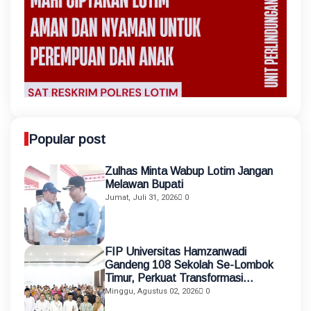
Popular post
Zulhas Minta Wabup Lotim Jangan
Melawan Bupati
Jumat, Juli 31, 2026
0
FIP Universitas Hamzanwadi
Gandeng 108 Sekolah Se-Lombok
Timur, Perkuat Transformasi
Pendidikan melalui Asistensi
Minggu, Agustus 02, 2026
0
Mengajar dan KKN Terintegrasi