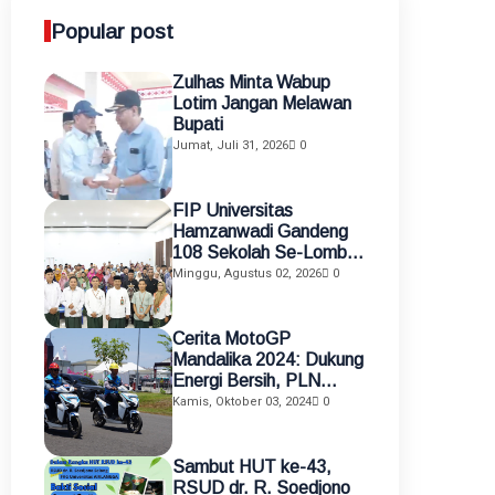
Popular post
Zulhas Minta Wabup
Lotim Jangan Melawan
Bupati
Jumat, Juli 31, 2026
0
FIP Universitas
Hamzanwadi Gandeng
108 Sekolah Se-Lombok
Timur, Perkuat
Minggu, Agustus 02, 2026
0
Transformasi Pendidikan
melalui Asistensi
Mengajar dan KKN
Cerita MotoGP
Terintegrasi
Mandalika 2024: Dukung
Energi Bersih, PLN
Gunakan Motor Listrik
Kamis, Oktober 03, 2024
0
sebagai Alat Mobilisasi
Petugas
Sambut HUT ke-43,
RSUD dr. R. Soedjono