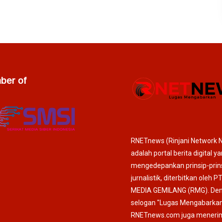
er of
RNETnews (Rinjani Network 
adalah portal berita digital y
mengedepankan prinsip-prin
jurnalistik, diterbitkan oleh P
MEDIA GEMILANG (RMG). De
selogan "Lugas Mengabarkan
RNETnews.com juga meneri