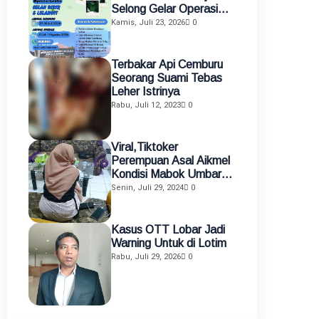
Selong Gelar Operasi
Gratis Celah Bibir dan
Kamis, Juli 23, 2026
0
Celah Langit-Langit
Terbakar Api Cemburu
Seorang Suami Tebas
Leher Istrinya
Rabu, Juli 12, 2023
0
Viral,Tiktoker
Perempuan Asal Aikmel
Kondisi Mabok Umbar
Aurat di Medsos
Senin, Juli 29, 2024
0
Diamankan Polisi
Kasus OTT Lobar Jadi
Warning Untuk di Lotim
Rabu, Juli 29, 2026
0