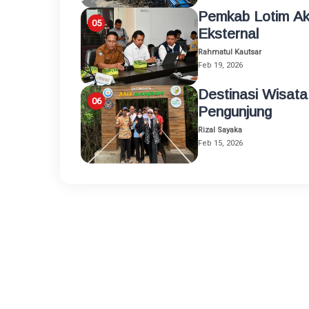
Pemkab Lotim A
Eksternal
Rahmatul Kautsar
Feb 19, 2026
Destinasi Wisata
Pengunjung
Rizal Sayaka
Feb 15, 2026