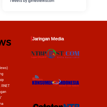
Tweets by @rnetnewscom
Jaringan Media
News)
ang
sip
T. RNET
ngan
"
ma