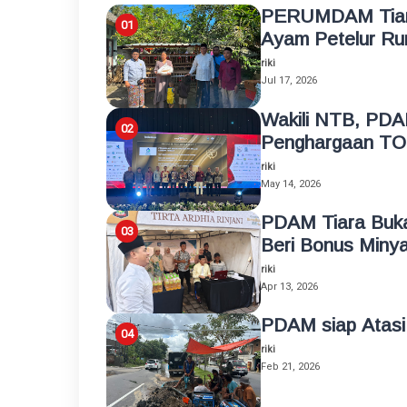
PERUMDAM Tiara
Ayam Petelur Ru
riki
Jul 17, 2026
Wakili NTB, PDA
Penghargaan TO
riki
May 14, 2026
PDAM Tiara Buk
Beri Bonus Miny
riki
Apr 13, 2026
PDAM siap Atasi
riki
Feb 21, 2026