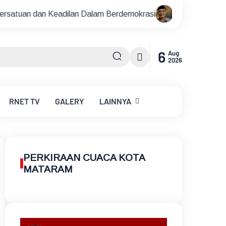
adilan Dalam Berdemokrasi
Garda Satu NTB Serukan Semu
6
Aug
2026
RNET
TV
GALERY
LAINNYA
PERKIRAAN CUACA KOTA
MATARAM