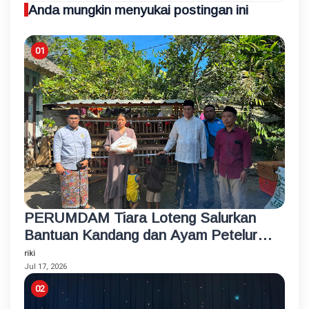
Anda mungkin menyukai postingan ini
PERUMDAM Tiara Loteng Salurkan
Bantuan Kandang dan Ayam Petelur
Rumahan untuk Santri Korban
riki
Kebakaran
Jul 17, 2026