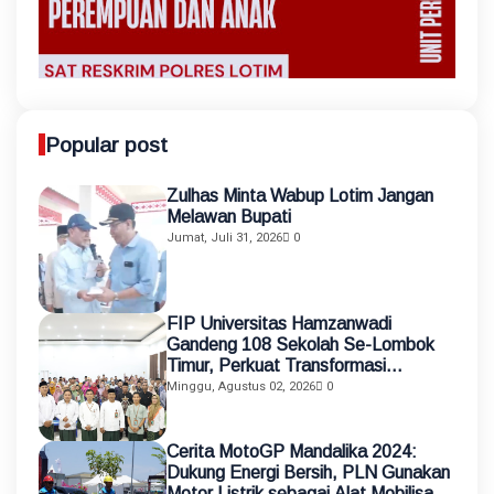
Popular post
Zulhas Minta Wabup Lotim Jangan
Melawan Bupati
Jumat, Juli 31, 2026
0
FIP Universitas Hamzanwadi
Gandeng 108 Sekolah Se-Lombok
Timur, Perkuat Transformasi
Pendidikan melalui Asistensi
Minggu, Agustus 02, 2026
0
Mengajar dan KKN Terintegrasi
Cerita MotoGP Mandalika 2024:
Dukung Energi Bersih, PLN Gunakan
Motor Listrik sebagai Alat Mobilisasi