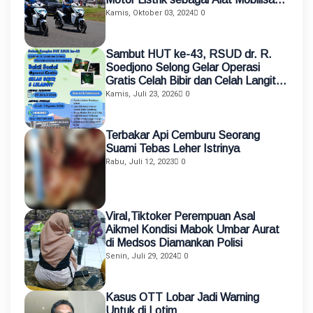
Petugas
Kamis, Oktober 03, 2024
0
Sambut HUT ke-43, RSUD dr. R.
Soedjono Selong Gelar Operasi
Gratis Celah Bibir dan Celah Langit-
Langit
Kamis, Juli 23, 2026
0
Terbakar Api Cemburu Seorang
Suami Tebas Leher Istrinya
Rabu, Juli 12, 2023
0
Viral,Tiktoker Perempuan Asal
Aikmel Kondisi Mabok Umbar Aurat
di Medsos Diamankan Polisi
Senin, Juli 29, 2024
0
Kasus OTT Lobar Jadi Warning
Untuk di Lotim