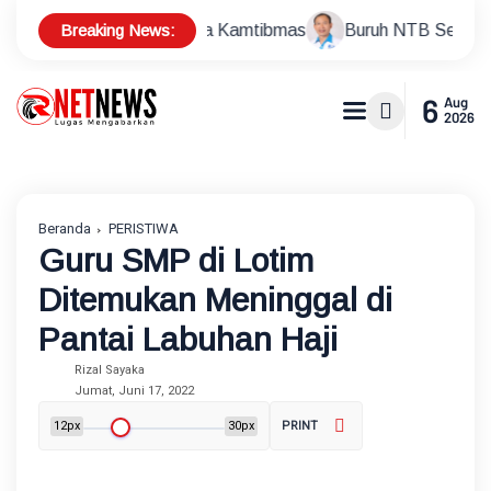
Breaking News:
mi dan Jaga Kamtibmas
Buruh NTB Serukan Persatuan dan 
6
Aug
2026
Beranda
PERISTIWA
Guru SMP di Lotim
Ditemukan Meninggal di
Pantai Labuhan Haji
Rizal Sayaka
Jumat, Juni 17, 2022
12px
30px
PRINT