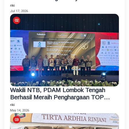
Rumahan untuk Santri Korban
riki
Kebakaran
Jul 17, 2026
Wakili NTB, PDAM Lombok Tengah
Berhasil Meraih Penghargaan TOP
BUMD Bintang 4 Tahun 2026
riki
May 14, 2026