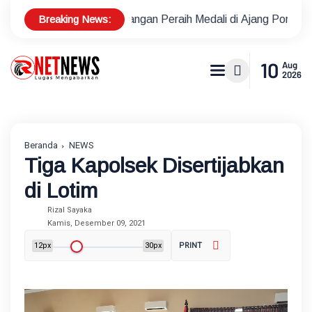
Breaking News:
nis Lapangan Peraih Medali di Ajang Porprov
Polsek Metro
10
Aug
2026
Beranda
NEWS
Tiga Kapolsek Disertijabkan
di Lotim
Rizal Sayaka
Kamis, Desember 09, 2021
12px
30px
PRINT