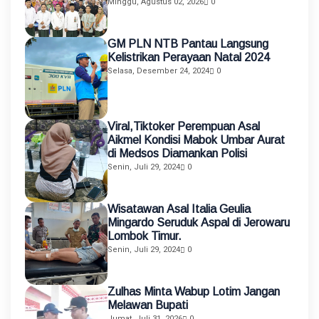
Pendidikan melalui Asistensi
Minggu, Agustus 02, 2026
0
Mengajar dan KKN Terintegrasi
GM PLN NTB Pantau Langsung
Kelistrikan Perayaan Natal 2024
Selasa, Desember 24, 2024
0
Viral,Tiktoker Perempuan Asal
Aikmel Kondisi Mabok Umbar Aurat
di Medsos Diamankan Polisi
Senin, Juli 29, 2024
0
Wisatawan Asal Italia Geulia
Mingardo Seruduk Aspal di Jerowaru
Lombok Timur.
Senin, Juli 29, 2024
0
Zulhas Minta Wabup Lotim Jangan
Melawan Bupati
Jumat, Juli 31, 2026
0