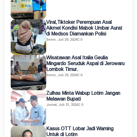
Viral,Tiktoker Perempuan Asal
Aikmel Kondisi Mabok Umbar Aurat
di Medsos Diamankan Polisi
Senin, Juli 29, 2024
0
Wisatawan Asal Italia Geulia
Mingardo Seruduk Aspal di Jerowaru
Lombok Timur.
Senin, Juli 29, 2024
0
Zulhas Minta Wabup Lotim Jangan
Melawan Bupati
Jumat, Juli 31, 2026
0
Kasus OTT Lobar Jadi Warning
Untuk di Lotim