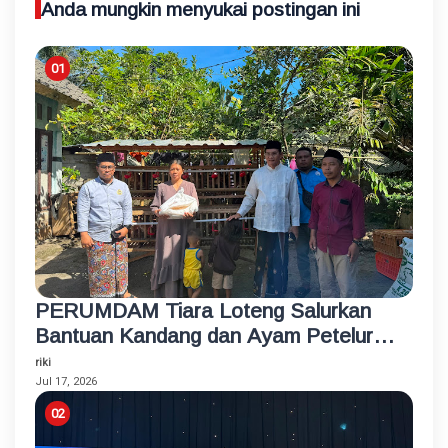
Anda mungkin menyukai postingan ini
PERUMDAM Tiara Loteng Salurkan
Bantuan Kandang dan Ayam Petelur
Rumahan untuk Santri Korban
riki
Kebakaran
Jul 17, 2026