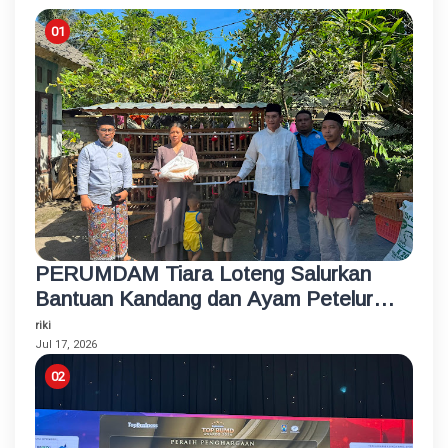
PERUMDAM Tiara Loteng Salurkan
Bantuan Kandang dan Ayam Petelur
Rumahan untuk Santri Korban
riki
Kebakaran
Jul 17, 2026