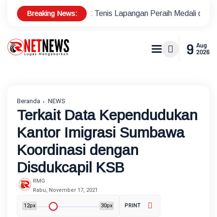
Breaking News:
us Atlet Tenis Lapangan Peraih Medali di Ajang Porprov
Po
9
Aug
2026
Beranda
NEWS
Terkait Data Kependudukan
Kantor Imigrasi Sumbawa
Koordinasi dengan
Disdukcapil KSB
RMG
Rabu, November 17, 2021
12px
30px
PRINT