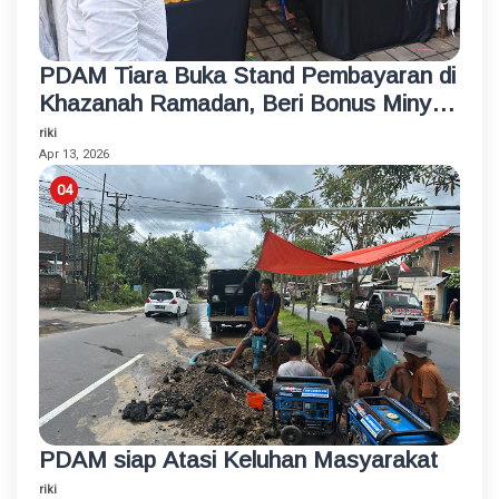
PDAM Tiara Buka Stand Pembayaran di
Khazanah Ramadan, Beri Bonus Minyak
Goreng
riki
Apr 13, 2026
PDAM siap Atasi Keluhan Masyarakat
riki