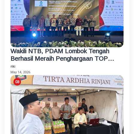
Wakili NTB, PDAM Lombok Tengah
Berhasil Meraih Penghargaan TOP
BUMD Bintang 4 Tahun 2026
riki
May 14, 2026