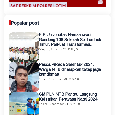
Popular post
FIP Universitas Hamzanwadi
Gandeng 108 Sekolah Se-Lombok
Timur, Perkuat Transformasi
Pendidikan melalui Asistensi
Minggu, Agustus 02, 2026
0
Mengajar dan KKN Terintegrasi
Pasca Pilkada Serentak 2024,
Warga NTB diharapkan tetap jaga
kamtibmas
Senin, Desember 23, 2024
0
GM PLN NTB Pantau Langsung
Kelistrikan Perayaan Natal 2024
Selasa, Desember 24, 2024
0