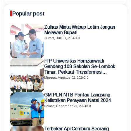
Popular post
Zulhas Minta Wabup Lotim Jangan
Melawan Bupati
Jumat, Juli 31, 2026
0
FIP Universitas Hamzanwadi
Gandeng 108 Sekolah Se-Lombok
Timur, Perkuat Transformasi
Pendidikan melalui Asistensi
Minggu, Agustus 02, 2026
0
Mengajar dan KKN Terintegrasi
GM PLN NTB Pantau Langsung
Kelistrikan Perayaan Natal 2024
Selasa, Desember 24, 2024
0
Terbakar Api Cemburu Seorang