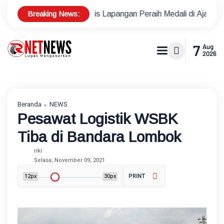
Breaking News:
Atlet Tenis Lapangan Peraih Medali di Ajang Porprov
Polse
7
Aug
2026
Beranda
NEWS
Pesawat Logistik WSBK
Tiba di Bandara Lombok
riki
Selasa, November 09, 2021
12px
30px
PRINT