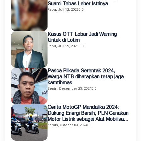
Suami Tebas Leher Istrinya
Rabu, Juli 12, 2023
0
Kasus OTT Lobar Jadi Warning
Untuk di Lotim
Rabu, Juli 29, 2026
0
Pasca Pilkada Serentak 2024,
Warga NTB diharapkan tetap jaga
kamtibmas
Senin, Desember 23, 2024
0
Cerita MotoGP Mandalika 2024:
Dukung Energi Bersih, PLN Gunakan
Motor Listrik sebagai Alat Mobilisasi
Petugas
Kamis, Oktober 03, 2024
0