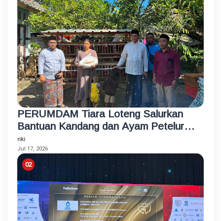
PERUMDAM Tiara Loteng Salurkan
Bantuan Kandang dan Ayam Petelur
Rumahan untuk Santri Korban
riki
Kebakaran
Jul 17, 2026