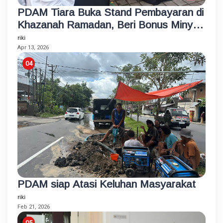
PDAM Tiara Buka Stand Pembayaran di
Khazanah Ramadan, Beri Bonus Minyak
Goreng
riki
Apr 13, 2026
PDAM siap Atasi Keluhan Masyarakat
riki
Feb 21, 2026