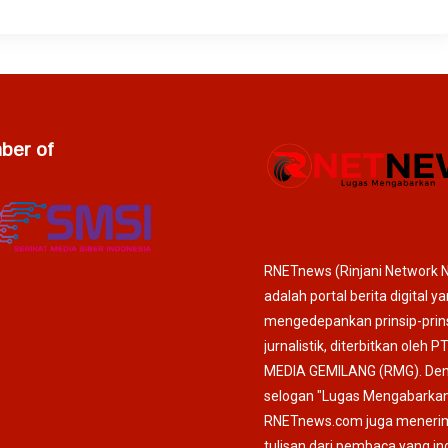
er of
RNETnews (Rinjani Network 
adalah portal berita digital y
mengedepankan prinsip-prin
jurnalistik, diterbitkan oleh P
MEDIA GEMILANG (RMG). De
selogan "Lugas Mengabarkan
RNETnews.com juga meneri
tulisan dari pembaca yang in