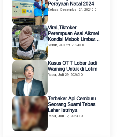
Perayaan Natal 2024
Selasa, Desember 24, 2024
0
Viral,Tiktoker
Perempuan Asal Aikmel
Kondisi Mabok Umbar
Aurat di Medsos
Senin, Juli 29, 2024
0
Diamankan Polisi
Kasus OTT Lobar Jadi
Warning Untuk di Lotim
Rabu, Juli 29, 2026
0
Terbakar Api Cemburu
Seorang Suami Tebas
Leher Istrinya
Rabu, Juli 12, 2023
0