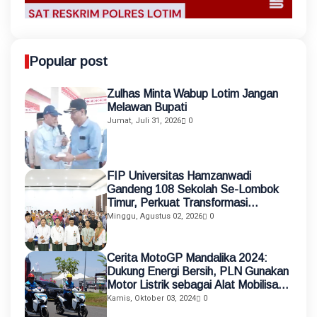
Popular post
Zulhas Minta Wabup Lotim Jangan
Melawan Bupati
Jumat, Juli 31, 2026
0
FIP Universitas Hamzanwadi
Gandeng 108 Sekolah Se-Lombok
Timur, Perkuat Transformasi
Pendidikan melalui Asistensi
Minggu, Agustus 02, 2026
0
Mengajar dan KKN Terintegrasi
Cerita MotoGP Mandalika 2024:
Dukung Energi Bersih, PLN Gunakan
Motor Listrik sebagai Alat Mobilisasi
Petugas
Kamis, Oktober 03, 2024
0