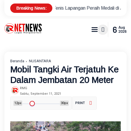
Breaking News:
tlet Tenis Lapangan Peraih Medali di Ajang Porprov
Polse
6
Aug
2026
Beranda
NUSANTARA
Mobil Tangki Air Terjatuh Ke
Dalam Jembatan 20 Meter ‎
RMG
Sabtu, September 11, 2021
12px
30px
PRINT