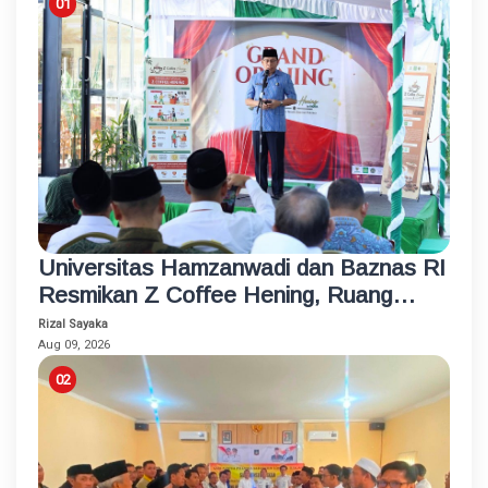
Universitas Hamzanwadi dan Baznas RI
Resmikan Z Coffee Hening, Ruang
Usaha Inklusif bagi Penyandang
Rizal Sayaka
Disabilitas
Aug 09, 2026