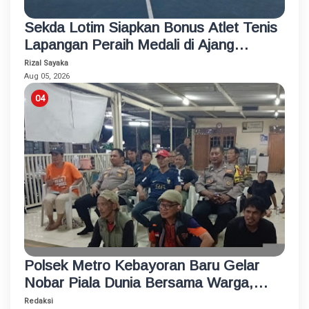
Sekda Lotim Siapkan Bonus Atlet Tenis
Lapangan Peraih Medali di Ajang
Porprov
Rizal Sayaka
Aug 05, 2026
Polsek Metro Kebayoran Baru Gelar
Nobar Piala Dunia Bersama Warga,
Pererat Silaturahmi dan Jaga
Redaksi