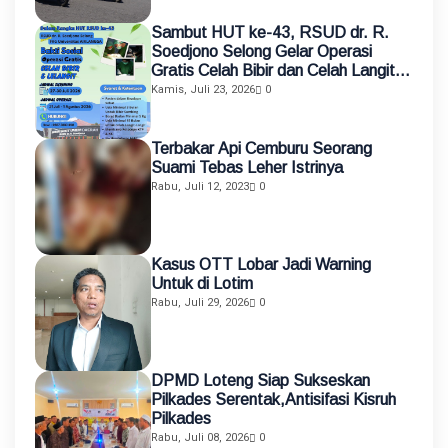
Sambut HUT ke-43, RSUD dr. R.
Soedjono Selong Gelar Operasi
Gratis Celah Bibir dan Celah Langit-
Langit
Kamis, Juli 23, 2026
0
Terbakar Api Cemburu Seorang
Suami Tebas Leher Istrinya
Rabu, Juli 12, 2023
0
Kasus OTT Lobar Jadi Warning
Untuk di Lotim
Rabu, Juli 29, 2026
0
DPMD Loteng Siap Sukseskan
Pilkades Serentak,Antisifasi Kisruh
Pilkades
Rabu, Juli 08, 2026
0